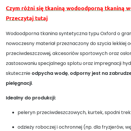
Czym różni się tkaniną wodoodporną tkaniną 
Przeczytaj tutaj
Wodoodporna tkanina syntetyczna typu Oxford o gra
nowoczesny materiał przeznaczony do szycia lekkiej o
przeciwdeszczowej, akcesoriów sportowych oraz osłon
zastosowaniu specjalnego splotu oraz impregnacji hyd
skutecznie
odpycha wodę
,
odporny jest na zabrudz
pielęgnacji
.
Idealny do produkcji:
peleryn przeciwdeszczowych, kurtek, spodni tre
odzieży roboczej i ochronnej (np. dla fryzjerów, 