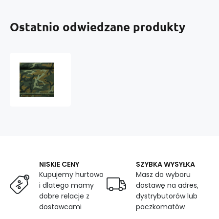
Ostatnio odwiedzane produkty
Tkanina
Wodoodporna
na
płaszcze,
kurtki,
wzór
moro,
120
gr/m2
NISKIE CENY
SZYBKA WYSYŁKA
Kupujemy hurtowo
Masz do wyboru
i dlatego mamy
dostawę na adres,
dobre relacje z
dystrybutorów lub
dostawcami
paczkomatów