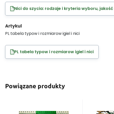
Nici do szycia: rodzaje i kryteria wyboru, jakość
Artykul
PL tabela typow i rozmiarow igiel i nici
PL tabela typow i rozmiarow igiel i nici
Powiązane produkty
EAN:
Kod:
8595721013962
MOROJUL-002
EAN:
Kod
W magazynie
22.7
m.b.
W mag