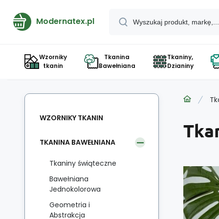
Modernatex.pl
Wzorniky
Tkanina
Tkaniny,
tkanin
Bawełniana
Dzianiny
Tk
WZORNIKY TKANIN
Tka
TKANINA BAWEŁNIANA
Tkaniny świąteczne
Bawełniana
Jednokolorowa
Geometria i
Abstrakcja