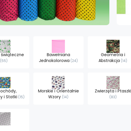
 świąteczne
Bawełniana
Geometria i
Jednokolorowa
Abstrakcja
55
24
14
ochódy,
Morskie i Orientalnie
Zwierzęta i Ptaszk
 i Statki
Wzory
15
14
83