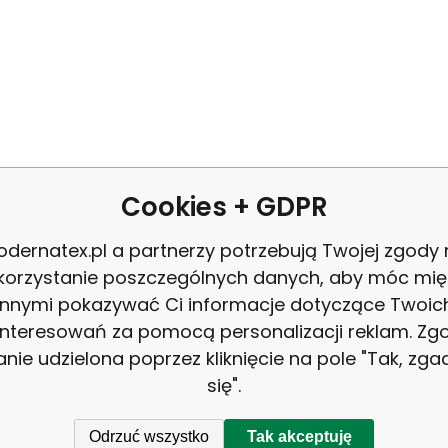
SZYBKA
Cookies + GDPR
z dostawcami
Masz do
dernatex.pl a partnerzy potrzebują Twojej zgody
korzystanie poszczególnych danych, aby móc mię
zadzwoń do
innymi pokazywać Ci informacje dotyczące Twoic
+48 731 
interesowań za pomocą personalizacji reklam. Zg
ZALOGUJ
l
Obsługa 
anie udzielona poprzez kliknięcie na pole "Tak, zg
SIE
pn.-pt.: 
się".
Odrzuć wszystko
Tak akceptuję