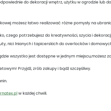
dpowiednie do dekoracji wnętrz, użytku w ogrodzie lub d
ełkowej możesz łatwo realizować różne pomysły na ubrani
 czego potrzebujesz do kreatywności, szycia i dekoracj
uty, nici lnianych i tapicerskich do overlocków i domowyc
gdzie wszystko jest dostępne w jednym miejscu,możesz za
owym! Przyjdź, zrób zakupy i bądź szczęśliwy.
nin.
natex.pl
w każdej chwili.