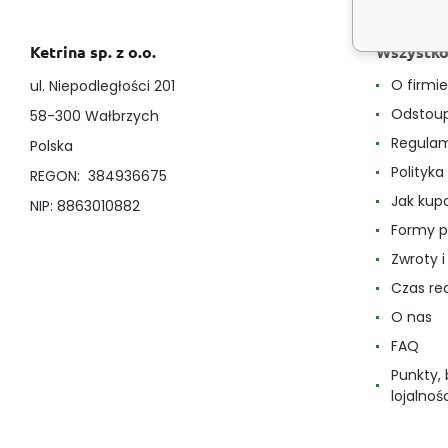
Ketrina sp. z o.o.
Wszystko
O firmi
ul. Niepodległości 201
Odstoup
58-300 Wałbrzych
Regula
Polska
Polityk
REGON: 384936675
Jak ku
NIP: 8863010882
Formy p
Zwroty 
Czas re
O nas
FAQ
Punkty,
lojalnoś