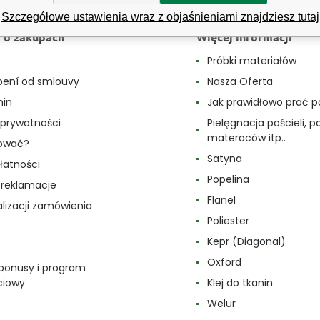
Szczegółowe ustawienia wraz z objaśnieniami znajdziesz tutaj
 o zakupach
Więcej informacji
e
Próbki materiałów
ení od smlouvy
Nasza Oferta
min
Jak prawidłowo prać p
a prywatności
Pielęgnacja pościeli, p
materaców itp..
pować?
Satyna
łatności
Popelina
i reklamacje
Flanel
alizacji zamówienia
Poliester
Kepr (Diagonal)
Oxford
 bonusy i program
ciowy
Klej do tkanin
Welur