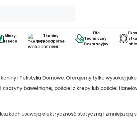
Filc
Eko
Minky,
Tkaniny
Techniczny i
i tk
Fleece
wodoodporne
Dekoracyjny
obi
kaniny i Tekstylia Domowe. Oferujemy tylko wysokiej jak
l z satyny bawełnianej, pościel z krepy lub pościel flanel
uszkach usuwają elektryczność statyczną i zmniejszają s