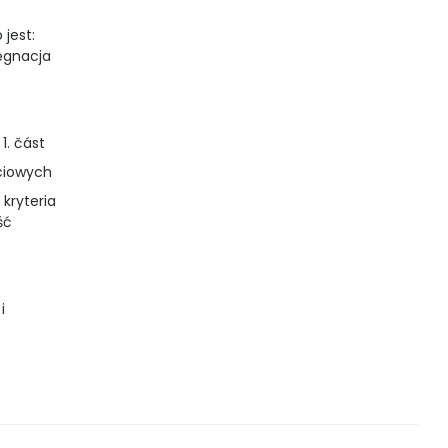
 jest:
lęgnacja
1. část
iciowych
 kryteria
ść
i