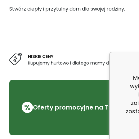
Stwórz ciepły i przytulny dom dla swojej rodziny.
NISKIE CENY
Kupujemy hurtowo i dlatego mamy dobre relacje 
Mo
wy
za
%
Oferty promocyjne na Twój e-mai
zost