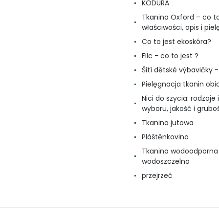
KODURA
Tkanina Oxford – co to
właściwości, opis i pie
Co to jest ekoskóra?
Filc - co to jest ?
Šití dětské výbavičky - 
Pielęgnacja tkanin ob
Nici do szycia: rodzaje i
wyboru, jakość i grubo
Tkanina jutowa
Pláštěnkovina
Tkanina wodoodporna 
wodoszczelna
przejrzeć