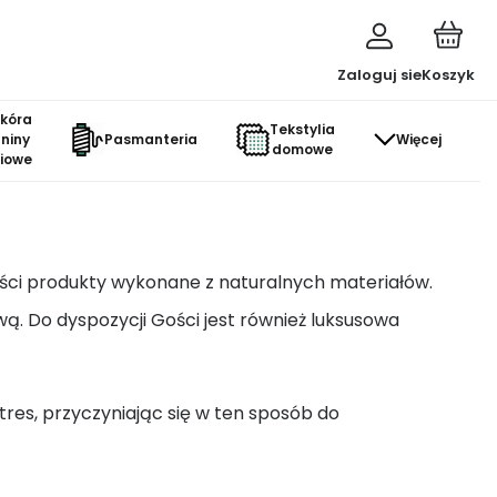
Zaloguj sie
Koszyk
skóra
Tekstylia
aniny
Pasmanteria
Więcej
domowe
ciowe
ości produkty wykonane z naturalnych materiałów.
ową. Do dyspozycji Gości jest również luksusowa
tres, przyczyniając się w ten sposób do