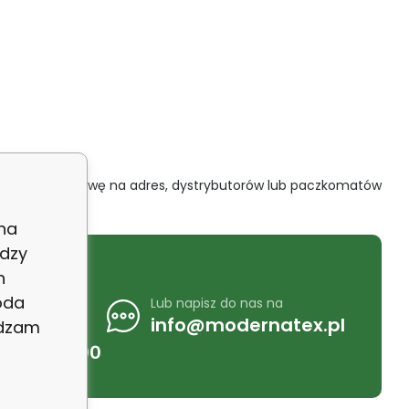
 WYSYŁKA
 wyboru dostawę na adres, dystrybutorów lub paczkomatów
 na
dzy
 nas
h
841 596
oda
Lub napisz do nas na
Klienta,
info@modernatex.pl
adzam
7:00 - 15:00