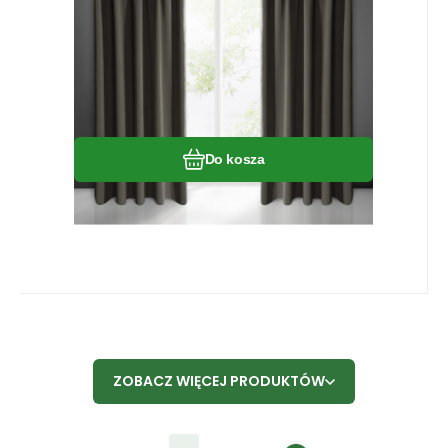
Porównać
Ulubiony
Do kosza
ZOBACZ WIĘCEJ PRODUKTÓW