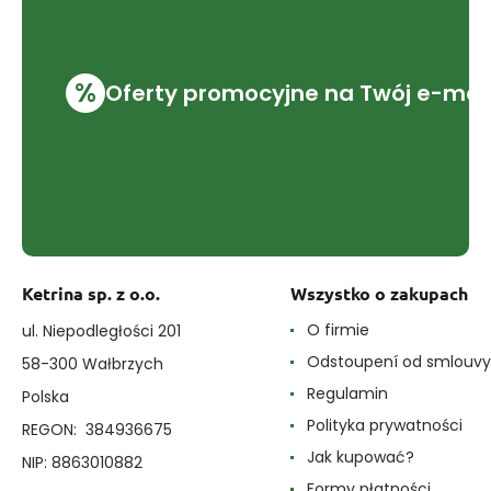
%
Oferty promocyjne na Twój e-mai
Ketrina sp. z o.o.
Wszystko o zakupach
O firmie
ul. Niepodległości 201
Odstoupení od smlouvy
58-300 Wałbrzych
Regulamin
Polska
Polityka prywatności
REGON: 384936675
Jak kupować?
NIP: 8863010882
Formy płatności