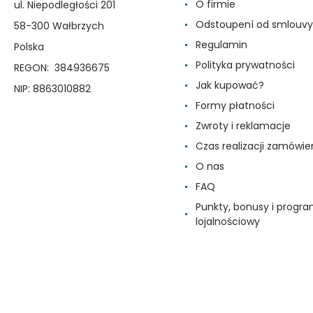
O firmie
ul. Niepodległości 201
Odstoupení od smlouvy
58-300 Wałbrzych
Regulamin
Polska
Polityka prywatności
REGON: 384936675
Jak kupować?
NIP: 8863010882
Formy płatności
Zwroty i reklamacje
Czas realizacji zamówie
O nas
FAQ
Punkty, bonusy i progr
lojalnościowy