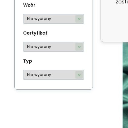
zost
Wzór
ob
st
Certyfikat
Typ