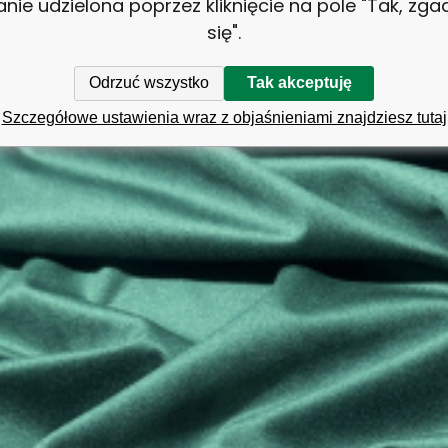
anie udzielona poprzez kliknięcie na pole "Tak, zg
icia mebli, poduszek i wielu innych zastosowań. Wybierz spośród 
się".
wórz wyjątkowe projekty!
Odrzuć wszystko
Tak akceptuję
Szczegółowe ustawienia wraz z objaśnieniami znajdziesz tutaj
Porównać
Ulubiony