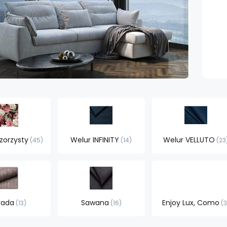
zorzysty
Welur INFINITY
Welur VELLUTO
45
14
23
vada
Sawana
Enjoy Lux, Como
13
16
3