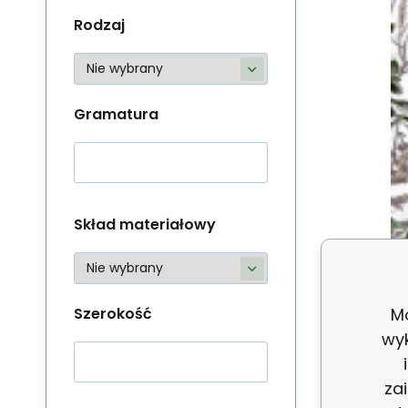
Rodzaj
Gramatura
Skład materiałowy
Mo
Szerokość
wy
N
za
S
Zn