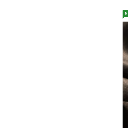
N
S
Zn
ob
st