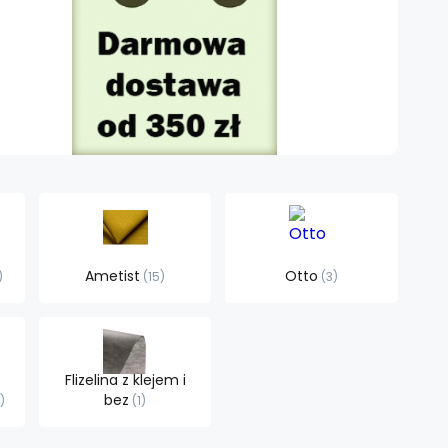
Ametist
Otto
15
3
Flizelina z klejem i
bez
1