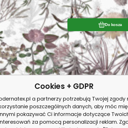
Do kosza
Cookies + GDPR
dernatex.pl a partnerzy potrzebują Twojej zgody
korzystanie poszczególnych danych, aby móc mię
innymi pokazywać Ci informacje dotyczące Twoic
OWOŚCI
EAN:
Kod:
8595721021967
VELLUTO13
W magazynie
19.88
m
interesowań za pomocą personalizacji reklam. Zg
Dostaniesz
36.20
1.00 p
zł
Tkanina obiciowa welurowa VE
kład materiałowy:
Gramatura:
Szerokość:
ajdź idealną tkaninę obiciową do swoich projektów. Nasza wysoki