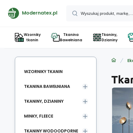
Modernatex.pl
Wzorniky
Tkanina
Tkaniny,
tkanin
Bawełniana
Dzianiny
Ek
WZORNIKY TKANIN
Tka
TKANINA BAWEŁNIANA
TKANINY, DZIANINY
MINKY, FLEECE
TKANINY WODOODPORNE