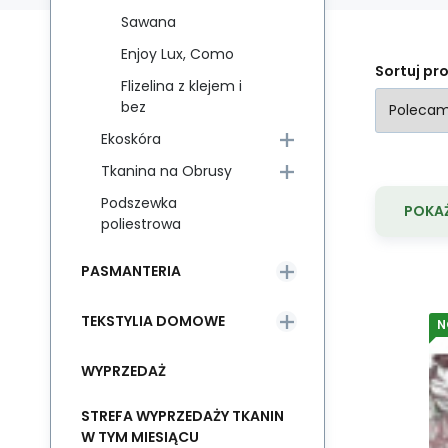
Sawana
Enjoy Lux, Como
Sortuj pr
Flizelina z klejem i
bez
Ekoskóra
Tkanina na Obrusy
Podszewka
POKAŻ
poliestrowa
PASMANTERIA
TEKSTYLIA DOMOWE
N
S
Zn
WYPRZEDAŻ
ob
STREFA WYPRZEDAŻY TKANIN
st
W TYM MIESIĄCU