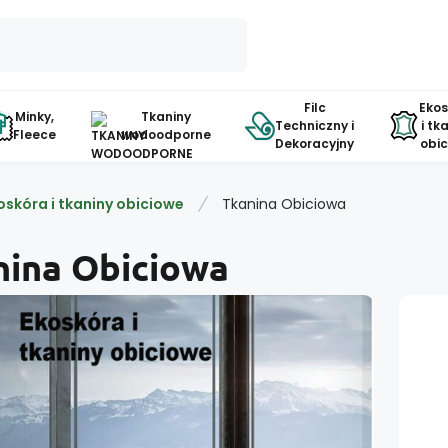
Filc
Eko
Minky,
Tkaniny
Techniczny i
i tk
Fleece
wodoodporne
Dekoracyjny
obi
oskóra i tkaniny obiciowe
Tkanina Obiciowa
nina Obiciowa