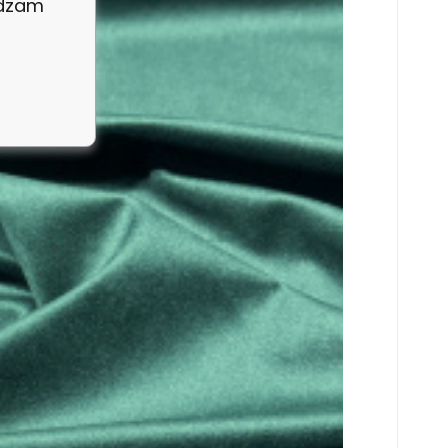
adzam
różnych kolorów i wzorów. Zamów już teraz i