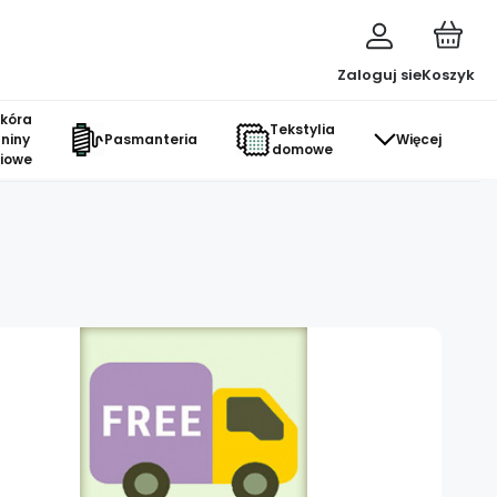
Zaloguj sie
Koszyk
skóra
Tekstylia
aniny
Pasmanteria
Więcej
domowe
ciowe