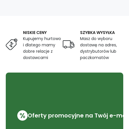
361198-
105
NISKIE CENY
SZYBKA WYSYŁKA
Kupujemy hurtowo
Masz do wyboru
i dlatego mamy
dostawę na adres,
dobre relacje z
dystrybutorów lub
dostawcami
paczkomatów
%
Oferty promocyjne na Twój e-mai