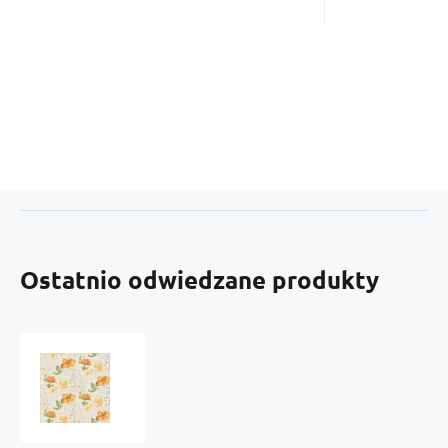
Ostatnio odwiedzane produkty
Welurowa
tkanina
obiciowa
z
nadrukiem