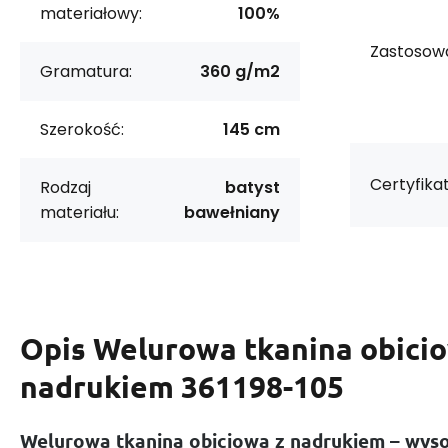
materiałowy:
100%
Zastosowa
Gramatura:
360 g/m2
Szerokość:
145 cm
Certyfikat
Rodzaj
batyst
materiału:
bawełniany
Opis
Welurowa tkanina obici
nadrukiem 361198-105
Welurowa tkanina obiciowa z nadrukiem – wysok