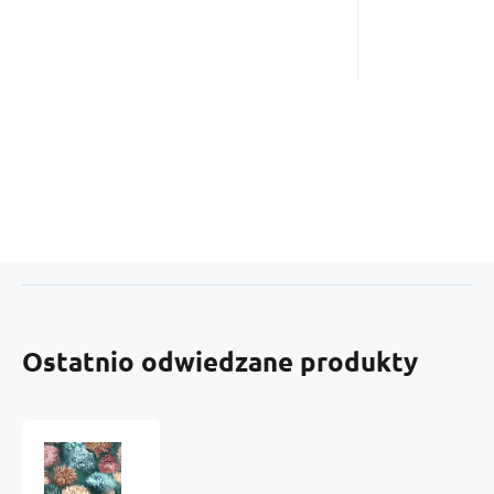
Ostatnio odwiedzane produkty
Welurowa
tkanina