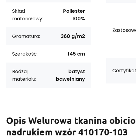
Skład
Poliester
materiałowy:
100%
Zastosowa
Gramatura:
360 g/m2
Szerokość:
145 cm
Certyfikat
Rodzaj
batyst
materiału:
bawełniany
Opis
Welurowa tkanina obici
nadrukiem wzór 410170-103