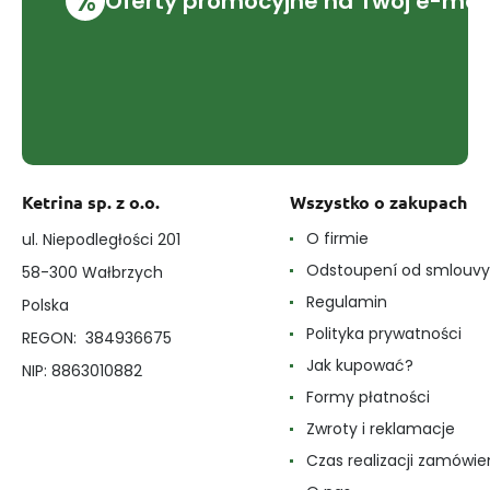
%
Oferty promocyjne na Twój e-mai
Ketrina sp. z o.o.
Wszystko o zakupach
O firmie
ul. Niepodległości 201
Odstoupení od smlouvy
58-300 Wałbrzych
Regulamin
Polska
Polityka prywatności
REGON: 384936675
Jak kupować?
NIP: 8863010882
Formy płatności
Zwroty i reklamacje
Czas realizacji zamówie