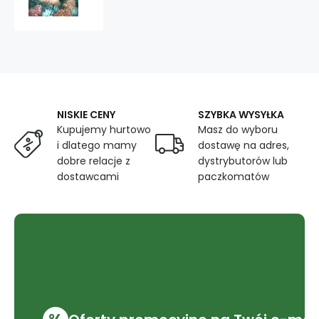
obiciowa
z
nadrukiem
wzór
410170-
103
NISKIE CENY
SZYBKA WYSYŁKA
Kupujemy hurtowo
Masz do wyboru
i dlatego mamy
dostawę na adres,
dobre relacje z
dystrybutorów lub
dostawcami
paczkomatów