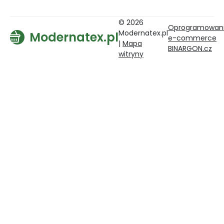
© 2026
Oprogramowan
Modernatex.pl
Modernatex.pl
e-commerce
|
Mapa
BINARGON.cz
witryny