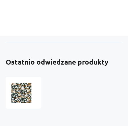
Ostatnio odwiedzane produkty
Tkanina
bawełniana
wzór
moro
brązowo
zielony