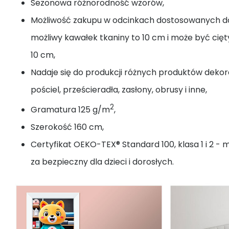
Sezonowa różnorodność wzorów,
Możliwość zakupu w odcinkach dostosowanych do
możliwy kawałek tkaniny to 10 cm i może być cię
10 cm,
Nadaje się do produkcji różnych produktów dekora
pościel, prześcieradła, zasłony, obrusy i inne,
2
Gramatura 125 g/m
,
Szerokość 160 cm,
Certyfikat OEKO-TEX® Standard 100, klasa 1 i 2 - 
za bezpieczny dla dzieci i dorosłych.