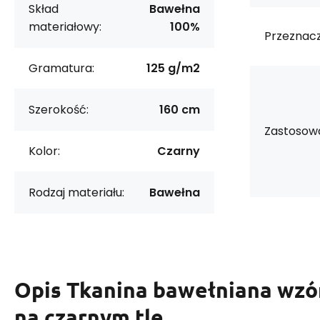
Skład
Bawełna
materiałowy:
100%
Przeznacz
Gramatura:
125 g/m2
Szerokość:
160 cm
Zastosowa
Kolor:
Czarny
Rodzaj materiału:
Bawełna
Opis
Tkanina bawełniana wzó
na czarnym tle