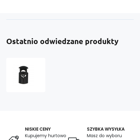
Ostatnio odwiedzane produkty
Stoper
do
sznurka
5
mm
kolor
czarny
wzór
038
NISKIE CENY
SZYBKA WYSYŁKA
Kupujemy hurtowo
Masz do wyboru