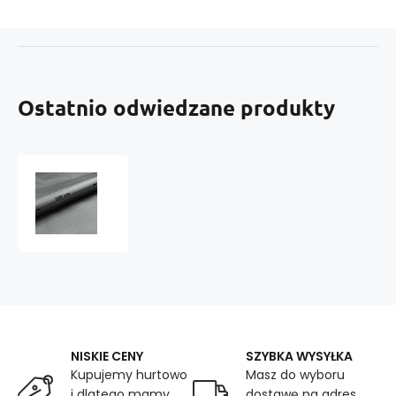
Ostatnio odwiedzane produkty
Wodoodporna
tkanina
Oxford
Teflon,
szerokość
320
cm,
kolor
Szary
NISKIE CENY
SZYBKA WYSYŁKA
Kupujemy hurtowo
Masz do wyboru
i dlatego mamy
dostawę na adres,