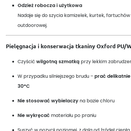
Odzież robocza i użytkowa
Nadaje się do szycia kamizelek, kurtek, fartuchów
outdoorowej.
Pielęgnacja i konserwacja tkaniny Oxford PU/
Czyścić
wilgotną szmatką
przy lekkim zabrudze
W przypadku silniejszego brudu –
prać delikatni
30°C
Nie stosować wybielaczy
na bazie chloru
Nie wykręcać
materiału po praniu
Suszyć w pozycji poziomej, z dala od źródeł ciepła