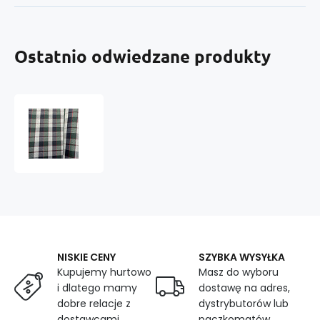
Ostatnio odwiedzane produkty
Tkanina
wodoodporna
KODURA
wzór
Zielony
kwadrat
NISKIE CENY
SZYBKA WYSYŁKA
Kupujemy hurtowo
Masz do wyboru
i dlatego mamy
dostawę na adres,
dobre relacje z
dystrybutorów lub
dostawcami
paczkomatów