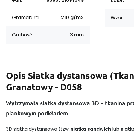
ean:
8595721014549
Kolor:
Gramatura:
210 g/m2
Wzór:
Grubość:
3 mm
Opis
Siatka dystansowa (Tkan
Granatowy - D058
Wytrzymała siatka dystansowa 3D – tkanina pr
piankowym podkładem
3D siatka dystansowa (tzw.
siatka sandwich
lub
siatk