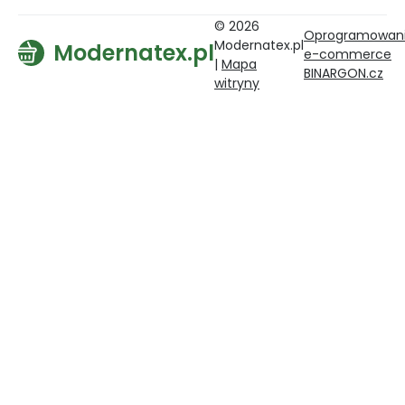
© 2026
Oprogramowan
Modernatex.pl
Modernatex.pl
e-commerce
|
Mapa
BINARGON.cz
witryny