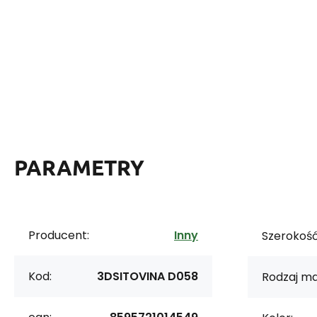
PARAMETRY
Producent:
Inny
Szerokość
Kod:
3DSITOVINA D058
Rodzaj ma