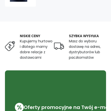
3D)
kolor
Granatowy
-
D058
NISKIE CENY
SZYBKA WYSYŁKA
Kupujemy hurtowo
Masz do wyboru
i dlatego mamy
dostawę na adres,
dobre relacje z
dystrybutorów lub
dostawcami
paczkomatów
%
Oferty promocyjne na Twój e-mai