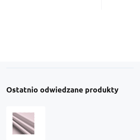
Ostatnio odwiedzane produkty
Tkanina
bawełniana
Amarantowe
groszki