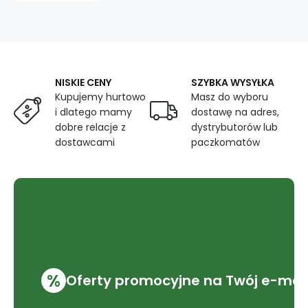
3
mm
na
białym
tle
NISKIE CENY
SZYBKA WYSYŁKA
Kupujemy hurtowo
Masz do wyboru
i dlatego mamy
dostawę na adres,
dobre relacje z
dystrybutorów lub
dostawcami
paczkomatów
%
Oferty promocyjne na Twój e-mai