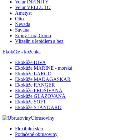
Velur INFINITY
Velur VELLUTO
Ametyst
Otto
Nevada
Savana
Enjoy Lux, Como
Vlizelín s lepidlem a bez
Ekokůže - koženka
Ekokůže DIVA
Ekokůže MARINE - morská
Ekokůže LARGO
Ekokůže MADAGASKAR
Ekokůže RANGER
Ekokůže PROŠÍVANÁ
Ekokůže GLAZOVANÁ
Ekokůže SOFT
Ekokůže STANDARD
Ubrusoviny
Flexibilní sklo
Potlačené obrusoviny