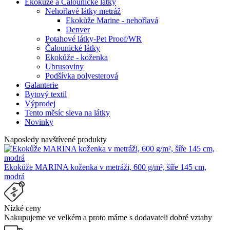
Ekokůže a Čalounické látky
Nehořlavé látky metráž
Ekokůže Marine - nehořlavá
Denver
Potahové látky-Pet Proof/WR
Čalounické látky
Ekokůže - koženka
Ubrusoviny
Podšívka polyesterová
Galanterie
Bytový textil
Výprodej
Tento měsíc sleva na látky
Novinky
Naposledy navštívené produkty
Ekokůže MARINA koženka v metráži, 600 g/m², šíře 145 cm,
modrá
Nízké ceny
Nakupujeme ve velkém a proto máme s dodavateli dobré vztahy