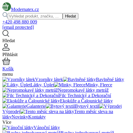
Modernatex.cz
Hledat
+420 498 880 009
[email protected]
Hledat
Přihlásit
Košík
menu
Vzorníky látek
Bavlněné látky
Látky, Úplet
Minky, Fleece
Nepromokavé látky metráž
Filc Technický a Dekorační
Ekokůže a Čalounické látky
Galanterie
Bytový textil
Výprodej
Tento měsíc sleva na
látky
Novinky
Kontakty
Více
Vánoční látky
Bavlna jednobarevná metráž