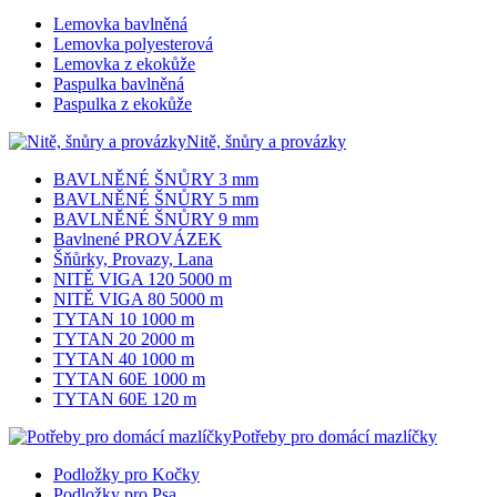
Lemovka bavlněná
Lemovka polyesterová
Lemovka z ekokůže
Paspulka bavlněná
Paspulka z ekokůže
Nitě, šnůry a provázky
BAVLNĚNÉ ŠNŮRY 3 mm
BAVLNĚNÉ ŠNŮRY 5 mm
BAVLNĚNÉ ŠNŮRY 9 mm
Bavlnené PROVÁZEK
Šňůrky, Provazy, Lana
NITĚ VIGA 120 5000 m
NITĚ VIGA 80 5000 m
TYTAN 10 1000 m
TYTAN 20 2000 m
TYTAN 40 1000 m
TYTAN 60E 1000 m
TYTAN 60E 120 m
Potřeby pro domácí mazlíčky
Podložky pro Kočky
Podložky pro Psa