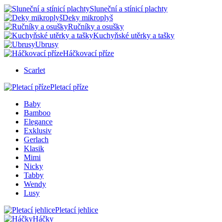
Sluneční a stínicí plachty
Deky mikroplyš
Ručníky a osušky
Kuchyňské utěrky a tašky
Ubrusy
Háčkovací příze
Scarlet
Pletací příze
Baby
Bamboo
Elegance
Exklusiv
Gerlach
Klasik
Mimi
Nicky
Tabby
Wendy
Lusy
Pletací jehlice
Háčky