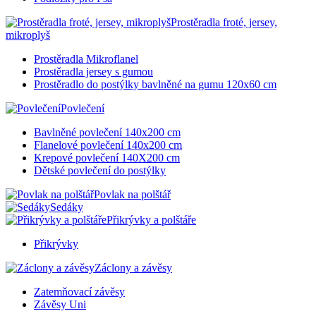
Prostěradla froté, jersey,
mikroplyš
Prostěradla Mikroflanel
Prostěradla jersey s gumou
Prostěradlo do postýlky bavlněné na gumu 120x60 cm
Povlečení
Bavlněné povlečení 140x200 cm
Flanelové povlečení 140x200 cm
Krepové povlečení 140X200 cm
Dětské povlečení do postýlky
Povlak na polštář
Sedáky
Přikrývky a polštáře
Přikrývky
Záclony a závěsy
Zatemňovací závěsy
Závěsy Uni