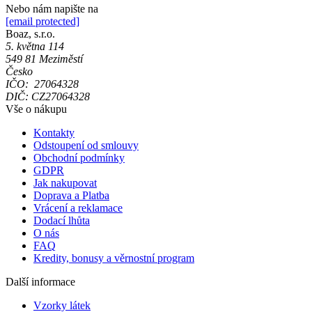
Nebo nám napište na
[email protected]
Boaz, s.r.o.
5. května 114
549 81 Meziměstí
Česko
IČO: 27064328
DIČ: CZ27064328
Vše o nákupu
Kontakty
Odstoupení od smlouvy
Obchodní podmínky
GDPR
Jak nakupovat
Doprava a Platba
Vrácení a reklamace
Dodací lhůta
O nás
FAQ
Kredity, bonusy a věrnostní program
Další informace
Vzorky látek