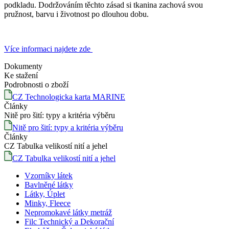
podkladu. Dodržováním těchto zásad si tkanina zachová svou
pružnost, barvu i životnost po dlouhou dobu.
Více informaci najdete zde
Dokumenty
Ke stažení
Podrobnosti o zboží
CZ Technologicka karta MARINE
Články
Nitě pro šití: typy a kritéria výběru
Nitě pro šití: typy a kritéria výběru
Články
CZ Tabulka velikostí nití a jehel
CZ Tabulka velikostí nití a jehel
Vzorníky látek
Bavlněné látky
Látky, Úplet
Minky, Fleece
Nepromokavé látky metráž
Filc Technický a Dekorační