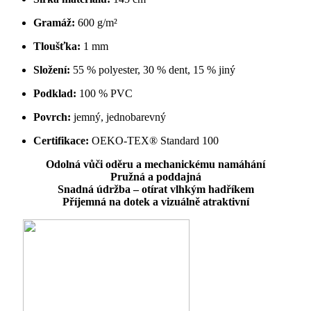
Gramáž:
600 g/m²
Tloušťka:
1 mm
Složení:
55 % polyester, 30 % dent, 15 % jiný
Podklad:
100 % PVC
Povrch:
jemný, jednobarevný
Certifikace:
OEKO-TEX® Standard 100
Odolná vůči oděru a mechanickému namáhání
Pružná a poddajná
Snadná údržba – otírat vlhkým hadříkem
Příjemná na dotek a vizuálně atraktivní