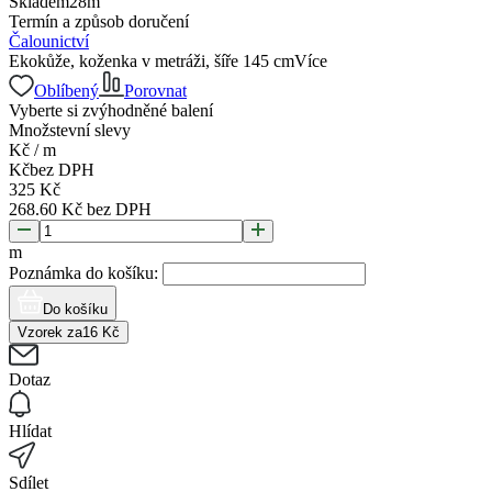
Skladem
28
m
Termín a způsob doručení
Čalounictví
Ekokůže, koženka v metráži, šíře 145 cm
Více
Oblíbený
Porovnat
Vyberte si zvýhodněné balení
Množstevní slevy
Kč
/
m
Kč
bez DPH
325
Kč
268.60
Kč
bez DPH
m
Poznámka do košíku:
Do košíku
Vzorek za
16
Kč
Dotaz
Hlídat
Sdílet