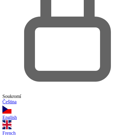
Soukromí
Čeština
English
French