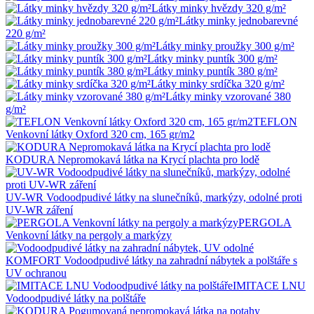
Látky minky hvězdy 320 g/m²
Látky minky jednobarevné
220 g/m²
Látky minky proužky 300 g/m²
Látky minky puntík 300 g/m²
Látky minky puntík 380 g/m²
Látky minky srdíčka 320 g/m²
Látky minky vzorované 380
g/m²
TEFLON
Venkovní látky Oxford 320 cm, 165 gr/m2
KODURA Nepromokavá látka na Krycí plachta pro lodě
UV-WR Vodoodpudivé látky na slunečníků, markýzy, odolné proti
UV-WR záření
PERGOLA
Venkovní látky na pergoly a markýzy
KOMFORT Vodoodpudivé látky na zahradní nábytek a polštáře s
UV ochranou
IMITACE LNU
Vodoodpudivé látky na polštáře