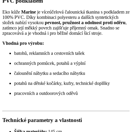
PVC podkladem
Eko kůže
Marine
je víceúčelová čalounická tkanina s podkladem ze
100% PVC. Díky kombinaci polyesteru a dalších syntetických
složek nabízí vysokou
pevnost, pružnost a odolnost proti oděru
,
zatímco její měkký povrch zajišťuje příjemný omak. Snadno se
zpracovává a je vhodná i pro běžné domácí šicí stroje.
Vhodná pro výrobu:
batohů, reklamních a cestovních tašek
ochranných pomůcek, potahů a výplní
čalounění nábytku a sedacího nábytku
potahů na dětské kočárky, kufry, technické doplňky
pracovních a outdoorových oděvů
Technické parametry a vlastnosti
Šířka materiálu:
145 cm