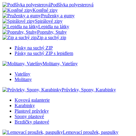
Podšívka polyesterová
Kostěné zipy
Pruženky a gumy
Spirálové zipy
Lepidla na látky
Popruhy, Stuhy
Zip a suchý zip
Pásky na suchý ZIP
Pásky na suchý ZIP s lepidlem
Molitany, Vatelíny
Vatelíny
Molitany
Průvleky, Spony, Karabinky
Kovová galanterie
Karabinky
Plastové průvleky
Spony plastové
Brzdičky plastové
Lemovací proužek, paspulky