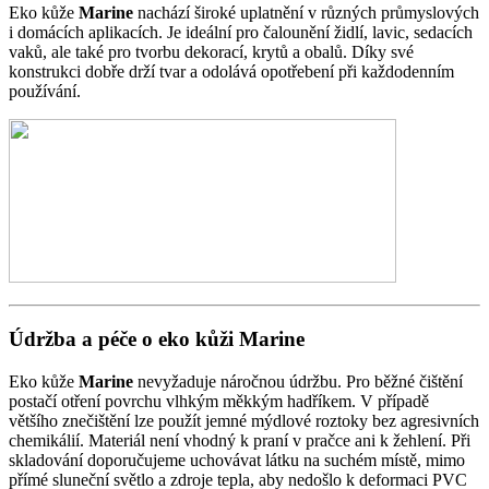
Eko kůže
Marine
nachází široké uplatnění v různých průmyslových
i domácích aplikacích. Je ideální pro čalounění židlí, lavic, sedacích
vaků, ale také pro tvorbu dekorací, krytů a obalů. Díky své
konstrukci dobře drží tvar a odolává opotřebení při každodenním
používání.
Údržba a péče o eko kůži Marine
Eko kůže
Marine
nevyžaduje náročnou údržbu. Pro běžné čištění
postačí otření povrchu vlhkým měkkým hadříkem. V případě
většího znečištění lze použít jemné mýdlové roztoky bez agresivních
chemikálií. Materiál není vhodný k praní v pračce ani k žehlení. Při
skladování doporučujeme uchovávat látku na suchém místě, mimo
přímé sluneční světlo a zdroje tepla, aby nedošlo k deformaci PVC