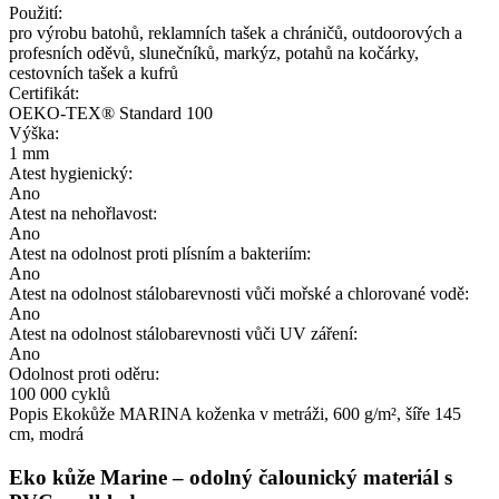
Použití:
pro výrobu batohů, reklamních tašek a chráničů, outdoorových a
profesních oděvů, slunečníků, markýz, potahů na kočárky,
cestovních tašek a kufrů
Certifikát:
OEKO-TEX® Standard 100
Výška:
1 mm
Atest hygienický:
Ano
Atest na nehořlavost:
Ano
Atest na odolnost proti plísním a bakteriím:
Ano
Atest na odolnost stálobarevnosti vůči mořské a chlorované vodě:
Ano
Atest na odolnost stálobarevnosti vůči UV záření:
Ano
Odolnost proti oděru:
100 000 cyklů
Popis
Ekokůže MARINA koženka v metráži, 600 g/m², šíře 145
cm, modrá
Eko kůže Marine – odolný čalounický materiál s