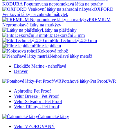
KODURA Pogumovaná nepromokavá látka na potahy
OXFORD
Venkovní látky na zahradní nábytek
PREMIUM
Nepromokavé látky na markýzy
Látky na pláštěnky
Filc Dekorační 3 mm
Filc Technický 4-20 mm
Filc z lepidlem
Kokosová rohož
Nehořlavé látky metráž
Ekokůže Marine - nehořlavá
Denver
Potahové látky-Pet Proof/WR
Aphrodite Pet Proof
Velur Breeze - Pet Proof
Velur Salvador - Pet Proof
Velur Tiffany - Pet Proof
Čalounické látky
Velur VZOROVANÝ