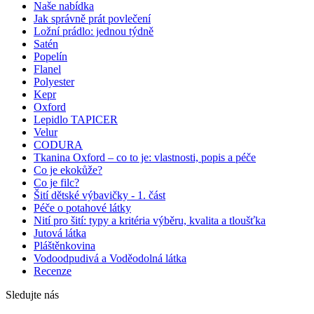
Naše nabídka
Jak správně prát povlečení
Ložní prádlo: jednou týdně
Satén
Popelín
Flanel
Polyester
Kepr
Oxford
Lepidlo TAPICER
Velur
CODURA
Tkanina Oxford – co to je: vlastnosti, popis a péče
Co je ekokůže?
Co je filc?
Šití dětské výbavičky - 1. část
Péče o potahové látky
Nití pro šití: typy a kritéria výběru, kvalita a tloušťka
Jutová látka
Pláštěnkovina
Vodoodpudivá a Voděodolná látka
Recenze
Sledujte nás