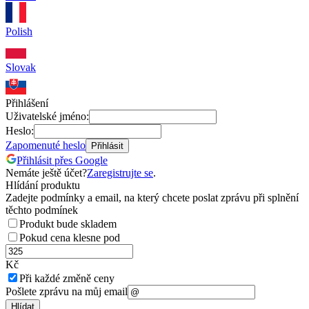
Polish
Slovak
Přihlášení
Uživatelské jméno:
Heslo:
Zapomenuté heslo
Přihlásit
Přihlásit přes Google
Nemáte ještě účet?
Zaregistrujte se
.
Hlídání produktu
Zadejte podmínky a email, na který chcete poslat zprávu při splnění
těchto podmínek
Produkt bude skladem
Pokud cena klesne pod
Kč
Při každé změně ceny
Pošlete zprávu na můj email
Hlídat