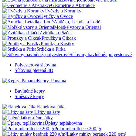
Geometrie a Abstrakce
Hvězdy a Korunky
Kytičky a Ovoce
Autíčka, Letadla a Lodě
Mořské vzory a Oriental
Zvířátka a Ptáčci
Proužky a Cikcak
Puntíky a Kostky
Srdíčka a Pírka
Síťoviny bavlněné, polyesterové
Polyesterová síťovina
Síťovina pletená 3D
Kepry, Panama
Bavlněné kepry
Směsové kepry
Flanelová látka
Látky na šaty
Lněné látky
Úplety, teplákovina
Polar microfleece 200 gr
Látky minky beránek 220 g/m²