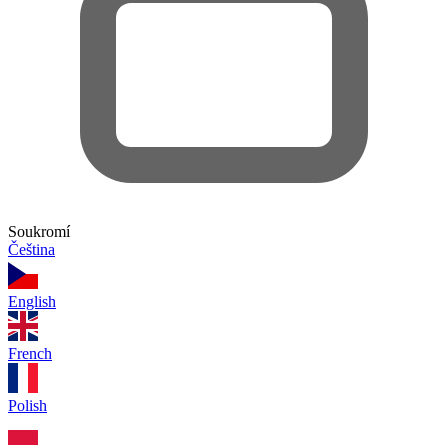
Soukromí
Čeština
English
French
Polish