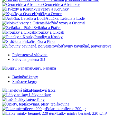
Geometrie a Abstrakce
Hvězdy a Korunky
Kytičky a Ovoce
Autíčka, Letadla a Lodě
Mořské vzory a Oriental
Zvířátka a Ptáčci
Proužky a Cikcak
Puntíky a Kostky
Srdíčka a Pírka
Síťoviny bavlněné, polyesterové
Polyesterová síťovina
Síťovina pletená 3D
Kepry, Panama
Bavlněné kepry
Směsové kepry
Flanelová látka
Látky na šaty
Lněné látky
Úplety, teplákovina
Polar microfleece 200 gr
Látky minky beránek 220 g/m²