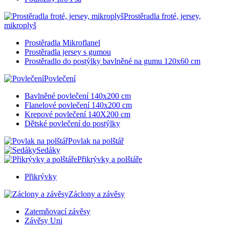
Prostěradla froté, jersey,
mikroplyš
Prostěradla Mikroflanel
Prostěradla jersey s gumou
Prostěradlo do postýlky bavlněné na gumu 120x60 cm
Povlečení
Bavlněné povlečení 140x200 cm
Flanelové povlečení 140x200 cm
Krepové povlečení 140X200 cm
Dětské povlečení do postýlky
Povlak na polštář
Sedáky
Přikrývky a polštáře
Přikrývky
Záclony a závěsy
Zatemňovací závěsy
Závěsy Uni