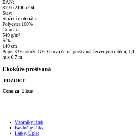
EAN:
8595721065794
Stav:
Složení materiálu:
Polyester 100%
Gramáž:
540 g/m²
Šířka:
140 cm
Popis
33Ekokůže GEO barva černá prošívaná červenými nitěmi, 1,1
m x 0,7 m
Ekokůže prošívaná
POZOR!!!
Cena za 1 kus
Vzorníky látek
Bavlněné látky
Látky, Úplet