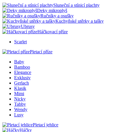
Sluneční a stínicí plachty
Deky mikroplyš
Ručníky a osušky
Kuchyňské utěrky a tašky
Ubrusy
Háčkovací příze
Scarlet
Pletací příze
Baby
Bamboo
Elegance
Exklusiv
Gerlach
Klasik
Mimi
Nicky
Tabby
Wendy
Lusy
Pletací jehlice
Háčky