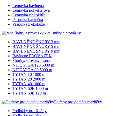
Lemovka bavlněná
Lemovka polyesterová
Lemovka z ekokůže
Paspulka bavlněná
Paspulka z ekokůže
Nitě, šnůry a provázky
BAVLNĚNÉ ŠNŮRY 3 mm
BAVLNĚNÉ ŠNŮRY 5 mm
BAVLNĚNÉ ŠNŮRY 9 mm
Bavlnené PROVÁZEK
Šňůrky, Provazy, Lana
NITĚ VIGA 120 5000 m
NITĚ VIGA 80 5000 m
TYTAN 10 1000 m
TYTAN 20 2000 m
TYTAN 40 1000 m
TYTAN 60E 1000 m
TYTAN 60E 120 m
Potřeby pro domácí mazlíčky
Podložky pro Kočky
Podložky pro Psa