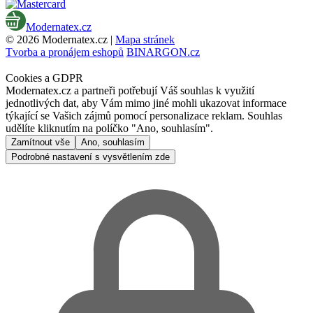
Modernatex.cz
© 2026 Modernatex.cz |
Mapa stránek
Tvorba a pronájem eshopů
BINARGON.cz
Cookies a GDPR
Modernatex.cz a partneři potřebují Váš souhlas k využití
jednotlivých dat, aby Vám mimo jiné mohli ukazovat informace
týkající se Vašich zájmů pomocí personalizace reklam. Souhlas
udělíte kliknutím na políčko "Ano, souhlasím".
Zamítnout vše
Ano, souhlasím
Podrobné nastavení s vysvětlením zde