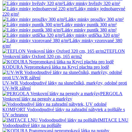
Látky minky hvězdy 320 g/m²
Látky minky jednobarevné
220 g/m²
Látky minky proužky 300 g/m²
Látky minky puntík 300 g/m²
Látky minky puntík 380 g/m²
Látky minky srdíčka 320 g/m²
Látky minky vzorované 380
g/m²
TEFLON
Venkovní látky Oxford 320 cm, 165 gr/m2
KODURA Nepromokavá látka na Krycí plachta pro lodě
UV-WR Vodoodpudivé látky na slunečníků, markýzy, odolné proti
UV-WR záření
PERGOLA
Venkovní látky na pergoly a markýzy
KOMFORT Vodoodpudivé látky na zahradní nábytek a polštáře s
UV ochranou
IMITACE LNU
Vodoodpudivé látky na polštáře