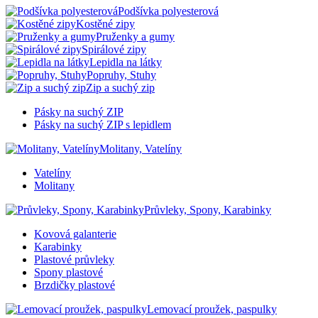
Podšívka polyesterová
Kostěné zipy
Pruženky a gumy
Spirálové zipy
Lepidla na látky
Popruhy, Stuhy
Zip a suchý zip
Pásky na suchý ZIP
Pásky na suchý ZIP s lepidlem
Molitany, Vatelíny
Vatelíny
Molitany
Průvleky, Spony, Karabinky
Kovová galanterie
Karabinky
Plastové průvleky
Spony plastové
Brzdičky plastové
Lemovací proužek, paspulky