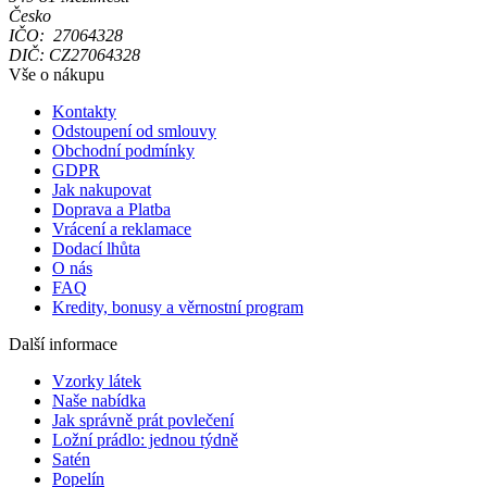
Česko
IČO: 27064328
DIČ: CZ27064328
Vše o nákupu
Kontakty
Odstoupení od smlouvy
Obchodní podmínky
GDPR
Jak nakupovat
Doprava a Platba
Vrácení a reklamace
Dodací lhůta
O nás
FAQ
Kredity, bonusy a věrnostní program
Další informace
Vzorky látek
Naše nabídka
Jak správně prát povlečení
Ložní prádlo: jednou týdně
Satén
Popelín