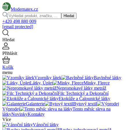
Modernatex.cz
Hledat
+420 498 880 009
[email protected]
Hledat
Přihlásit
Košík
menu
Vzorníky látek
Bavlněné látky
Látky, Úplet
Minky, Fleece
Nepromokavé látky metráž
Filc Technický a Dekorační
Ekokůže a Čalounické látky
Galanterie
Bytový textil
Výprodej
Tento měsíc sleva na
látky
Novinky
Kontakty
Více
Vánoční látky
Bavlna jednobarevná metráž