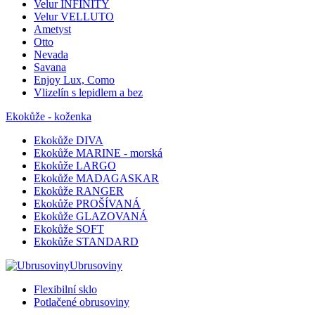
Velur INFINITY
Velur VELLUTO
Ametyst
Otto
Nevada
Savana
Enjoy Lux, Como
Vlizelín s lepidlem a bez
Ekokůže - koženka
Ekokůže DIVA
Ekokůže MARINE - morská
Ekokůže LARGO
Ekokůže MADAGASKAR
Ekokůže RANGER
Ekokůže PROŠÍVANÁ
Ekokůže GLAZOVANÁ
Ekokůže SOFT
Ekokůže STANDARD
Ubrusoviny
Flexibilní sklo
Potlačené obrusoviny