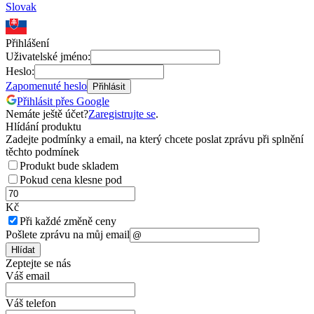
Slovak
Přihlášení
Uživatelské jméno:
Heslo:
Zapomenuté heslo
Přihlásit
Přihlásit přes Google
Nemáte ještě účet?
Zaregistrujte se
.
Hlídání produktu
Zadejte podmínky a email, na který chcete poslat zprávu při splnění
těchto podmínek
Produkt bude skladem
Pokud cena klesne pod
Kč
Při každé změně ceny
Pošlete zprávu na můj email
Hlídat
Zeptejte se nás
Váš email
Váš telefon