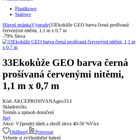
Plastikowe
Stalowe
Hlavní stránka
Výprodej
33Ekokůže GEO barva černá prošívaná
červenými nitěmi, 1,1 m x 0,7 m
-
79
%
Sleva
33Ekokůže GEO barva černá
prošívaná červenými nitěmi,
1,1 m x 0,7 m
Kód:
AKCEPROSIVANAgeo33-I
Skladem
1
ks
Termín a způsob doručení
Jiný
Akce: Výprodej látek a zboží sleva 40-50 %
Více
Oblíbený
Porovnat
Vyberte si zvýhodněné balení