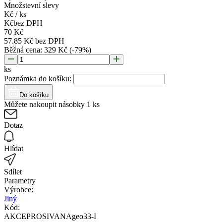
Množstevní slevy
Kč
/
ks
Kč
bez DPH
70
Kč
57.85
Kč
bez DPH
Běžná cena:
329
Kč
(-
79
%)
ks
Poznámka do košíku:
Do košíku
Můžete nakoupit násobky 1 ks
Dotaz
Hlídat
Sdílet
Parametry
Výrobce:
Jiný
Kód:
AKCEPROSIVANAgeo33-I