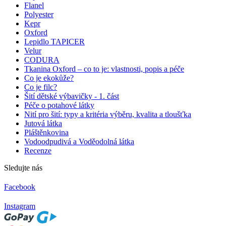
Flanel
Polyester
Kepr
Oxford
Lepidlo TAPICER
Velur
CODURA
Tkanina Oxford – co to je: vlastnosti, popis a péče
Co je ekokůže?
Co je filc?
Šití dětské výbavičky - 1. část
Péče o potahové látky
Nití pro šití: typy a kritéria výběru, kvalita a tloušťka
Jutová látka
Pláštěnkovina
Vodoodpudivá a Voděodolná látka
Recenze
Sledujte nás
Facebook
Instagram