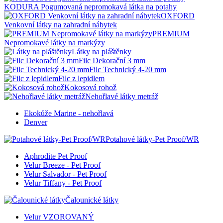
KODURA Pogumovaná nepromokavá látka na potahy
OXFORD
Venkovní látky na zahradní nábytek
PREMIUM
Nepromokavé látky na markýzy
Látky na pláštěnky
Filc Dekorační 3 mm
Filc Technický 4-20 mm
Filc z lepidlem
Kokosová rohož
Nehořlavé látky metráž
Ekokůže Marine - nehořlavá
Denver
Potahové látky-Pet Proof/WR
Aphrodite Pet Proof
Velur Breeze - Pet Proof
Velur Salvador - Pet Proof
Velur Tiffany - Pet Proof
Čalounické látky
Velur VZOROVANÝ