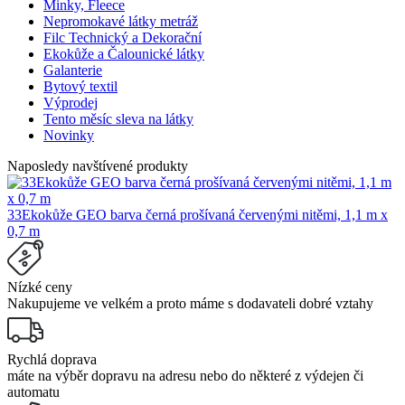
Minky, Fleece
Nepromokavé látky metráž
Filc Technický a Dekorační
Ekokůže a Čalounické látky
Galanterie
Bytový textil
Výprodej
Tento měsíc sleva na látky
Novinky
Naposledy navštívené produkty
33Ekokůže GEO barva černá prošívaná červenými nitěmi, 1,1 m x
0,7 m
Nízké ceny
Nakupujeme ve velkém a proto máme s dodavateli dobré vztahy
Rychlá doprava
máte na výběr dopravu na adresu nebo do některé z výdejen či
automatu