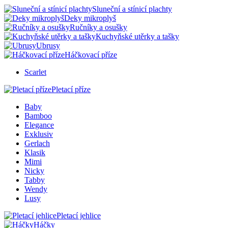
Sluneční a stínicí plachty
Deky mikroplyš
Ručníky a osušky
Kuchyňské utěrky a tašky
Ubrusy
Háčkovací příze
Scarlet
Pletací příze
Baby
Bamboo
Elegance
Exklusiv
Gerlach
Klasik
Mimi
Nicky
Tabby
Wendy
Lusy
Pletací jehlice
Háčky