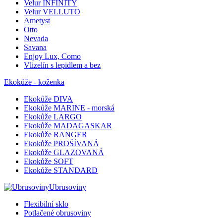
Velur INFINITY
Velur VELLUTO
Ametyst
Otto
Nevada
Savana
Enjoy Lux, Como
Vlizelín s lepidlem a bez
Ekokůže - koženka
Ekokůže DIVA
Ekokůže MARINE - morská
Ekokůže LARGO
Ekokůže MADAGASKAR
Ekokůže RANGER
Ekokůže PROŠÍVANÁ
Ekokůže GLAZOVANÁ
Ekokůže SOFT
Ekokůže STANDARD
Ubrusoviny
Flexibilní sklo
Potlačené obrusoviny