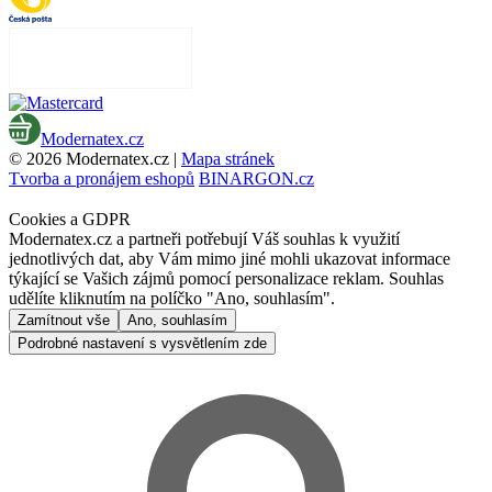
Modernatex.cz
© 2026 Modernatex.cz |
Mapa stránek
Tvorba a pronájem eshopů
BINARGON.cz
Cookies a GDPR
Modernatex.cz a partneři potřebují Váš souhlas k využití
jednotlivých dat, aby Vám mimo jiné mohli ukazovat informace
týkající se Vašich zájmů pomocí personalizace reklam. Souhlas
udělíte kliknutím na políčko "Ano, souhlasím".
Zamítnout vše
Ano, souhlasím
Podrobné nastavení s vysvětlením zde