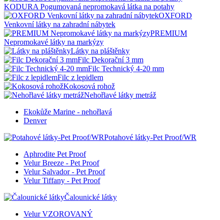
KODURA Pogumovaná nepromokavá látka na potahy
OXFORD
Venkovní látky na zahradní nábytek
PREMIUM
Nepromokavé látky na markýzy
Látky na pláštěnky
Filc Dekorační 3 mm
Filc Technický 4-20 mm
Filc z lepidlem
Kokosová rohož
Nehořlavé látky metráž
Ekokůže Marine - nehořlavá
Denver
Potahové látky-Pet Proof/WR
Aphrodite Pet Proof
Velur Breeze - Pet Proof
Velur Salvador - Pet Proof
Velur Tiffany - Pet Proof
Čalounické látky
Velur VZOROVANÝ