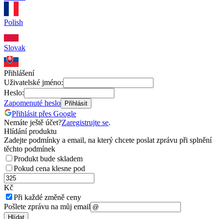
Polish
Slovak
Přihlášení
Uživatelské jméno:
Heslo:
Zapomenuté heslo
Přihlásit
Přihlásit přes Google
Nemáte ještě účet?
Zaregistrujte se
.
Hlídání produktu
Zadejte podmínky a email, na který chcete poslat zprávu při splnění
těchto podmínek
Produkt bude skladem
Pokud cena klesne pod
Kč
Při každé změně ceny
Pošlete zprávu na můj email
Hlídat