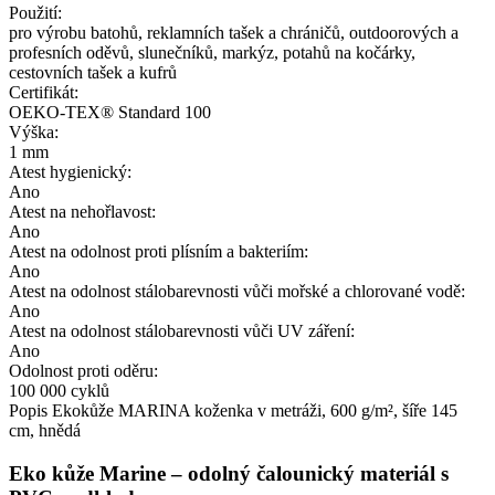
Použití:
pro výrobu batohů, reklamních tašek a chráničů, outdoorových a
profesních oděvů, slunečníků, markýz, potahů na kočárky,
cestovních tašek a kufrů
Certifikát:
OEKO-TEX® Standard 100
Výška:
1 mm
Atest hygienický:
Ano
Atest na nehořlavost:
Ano
Atest na odolnost proti plísním a bakteriím:
Ano
Atest na odolnost stálobarevnosti vůči mořské a chlorované vodě:
Ano
Atest na odolnost stálobarevnosti vůči UV záření:
Ano
Odolnost proti oděru:
100 000 cyklů
Popis
Ekokůže MARINA koženka v metráži, 600 g/m², šíře 145
cm, hnědá
Eko kůže Marine – odolný čalounický materiál s