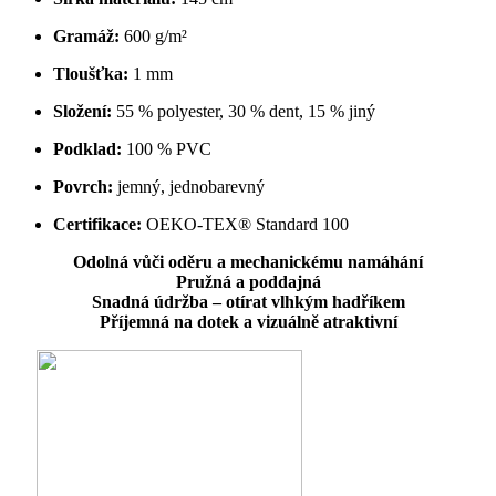
Gramáž:
600 g/m²
Tloušťka:
1 mm
Složení:
55 % polyester, 30 % dent, 15 % jiný
Podklad:
100 % PVC
Povrch:
jemný, jednobarevný
Certifikace:
OEKO-TEX® Standard 100
Odolná vůči oděru a mechanickému namáhání
Pružná a poddajná
Snadná údržba – otírat vlhkým hadříkem
Příjemná na dotek a vizuálně atraktivní