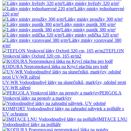
Látky minky hvězdy 320 g/m²
Látky minky jednobarevné
220 g/m²
Látky minky proužky 300 g/m²
Látky minky puntík 300 g/m²
Látky minky puntík 380 g/m²
Látky minky srdíčka 320 g/m²
Látky minky vzorované 380
g/m²
TEFLON
Venkovní látky Oxford 320 cm, 165 gr/m2
KODURA Nepromokavá látka na Krycí plachta pro lodě
UV-WR Vodoodpudivé látky na slunečníků, markýzy, odolné proti
UV-WR záření
PERGOLA
Venkovní látky na pergoly a markýzy
KOMFORT Vodoodpudivé látky na zahradní nábytek a polštáře s
UV ochranou
IMITACE LNU
Vodoodpudivé látky na polštáře