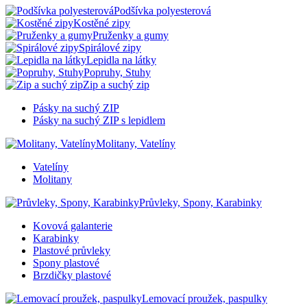
Podšívka polyesterová
Kostěné zipy
Pruženky a gumy
Spirálové zipy
Lepidla na látky
Popruhy, Stuhy
Zip a suchý zip
Pásky na suchý ZIP
Pásky na suchý ZIP s lepidlem
Molitany, Vatelíny
Vatelíny
Molitany
Průvleky, Spony, Karabinky
Kovová galanterie
Karabinky
Plastové průvleky
Spony plastové
Brzdičky plastové
Lemovací proužek, paspulky