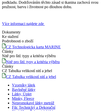
podkladu. Dodržováním těchto zásad si tkanina zachová svou
pružnost, barvu i životnost po dlouhou dobu.
Více informaci najdete zde
Dokumenty
Ke stažení
Podrobnosti o zboží
CZ Technologicka karta MARINE
Články
Nitě pro šití: typy a kritéria výběru
Nitě pro šití: typy a kritéria výběru
Články
CZ Tabulka velikostí nití a jehel
CZ Tabulka velikostí nití a jehel
Vzorníky látek
Bavlněné látky
Látky, Úplet
Minky, Fleece
Nepromokavé látky metráž
Filc Technický a Dekorační