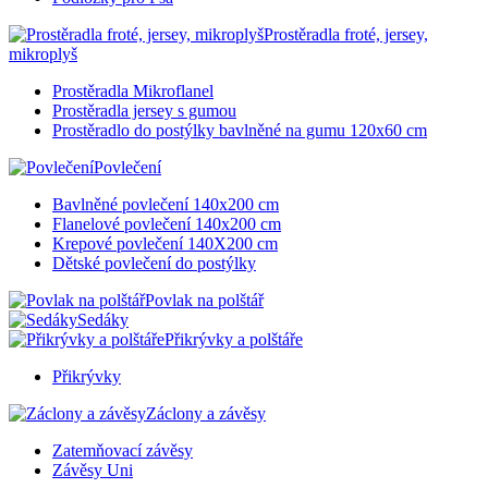
Prostěradla froté, jersey,
mikroplyš
Prostěradla Mikroflanel
Prostěradla jersey s gumou
Prostěradlo do postýlky bavlněné na gumu 120x60 cm
Povlečení
Bavlněné povlečení 140x200 cm
Flanelové povlečení 140x200 cm
Krepové povlečení 140X200 cm
Dětské povlečení do postýlky
Povlak na polštář
Sedáky
Přikrývky a polštáře
Přikrývky
Záclony a závěsy
Zatemňovací závěsy
Závěsy Uni