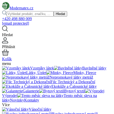
Modernatex.cz
Hledat
+420 498 880 009
[email protected]
Hledat
Přihlásit
Košík
menu
Vzorníky látek
Bavlněné látky
Látky, Úplet
Minky, Fleece
Nepromokavé látky metráž
Filc Technický a Dekorační
Ekokůže a Čalounické látky
Galanterie
Bytový textil
Výprodej
Tento měsíc sleva na
látky
Novinky
Kontakty
Více
Vánoční látky
Bavlna jednobarevná metráž