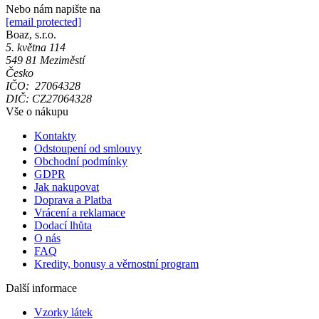
Nebo nám napište na
[email protected]
Boaz, s.r.o.
5. května 114
549 81 Meziměstí
Česko
IČO: 27064328
DIČ: CZ27064328
Vše o nákupu
Kontakty
Odstoupení od smlouvy
Obchodní podmínky
GDPR
Jak nakupovat
Doprava a Platba
Vrácení a reklamace
Dodací lhůta
O nás
FAQ
Kredity, bonusy a věrnostní program
Další informace
Vzorky látek