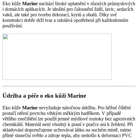
Eko kůže
Marine
nachází široké uplatnění v různých průmyslových
i domácích aplikacích. Je ideální pro čalounění židlí, lavic, sedacích
vaků, ale také pro tvorbu dekorací, krytů a obalů. Díky své
konstrukci dobře drží tvar a odolává opotřebení při každodenním
používání.
Údržba a péče o eko kůži Marine
Eko kůže
Marine
nevyžaduje náročnou údržbu. Pro běžné čištění
postačí otření povrchu vlhkým měkkým hadříkem. V případě
většího znečištění lze použít jemné mýdlové roztoky bez agresivních
chemikálií. Materiál není vhodný k praní v pračce ani k žehlení. Při
skladování doporučujeme uchovávat látku na suchém místě, mimo
přímé sluneční světlo a zdroje tepla, aby nedošlo k deformaci PVC