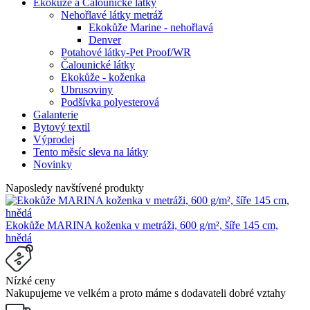
Ekokůže a Čalounické látky
Nehořlavé látky metráž
Ekokůže Marine - nehořlavá
Denver
Potahové látky-Pet Proof/WR
Čalounické látky
Ekokůže - koženka
Ubrusoviny
Podšívka polyesterová
Galanterie
Bytový textil
Výprodej
Tento měsíc sleva na látky
Novinky
Naposledy navštívené produkty
Ekokůže MARINA koženka v metráži, 600 g/m², šíře 145 cm,
hnědá
Nízké ceny
Nakupujeme ve velkém a proto máme s dodavateli dobré vztahy