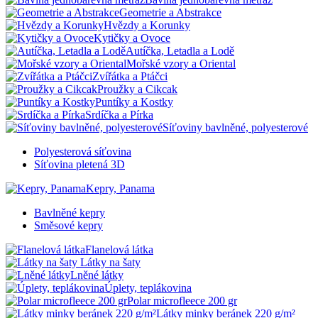
Geometrie a Abstrakce
Hvězdy a Korunky
Kytičky a Ovoce
Autíčka, Letadla a Lodě
Mořské vzory a Oriental
Zvířátka a Ptáčci
Proužky a Cikcak
Puntíky a Kostky
Srdíčka a Pírka
Síťoviny bavlněné, polyesterové
Polyesterová síťovina
Síťovina pletená 3D
Kepry, Panama
Bavlněné kepry
Směsové kepry
Flanelová látka
Látky na šaty
Lněné látky
Úplety, teplákovina
Polar microfleece 200 gr
Látky minky beránek 220 g/m²