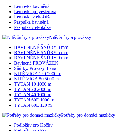
Lemovka bavlněná
Lemovka polyesterová
Lemovka z ekokůže
Paspulka bavlněná
Paspulka z ekokůže
Nitě, šnůry a provázky
BAVLNĚNÉ ŠNŮRY 3 mm
BAVLNĚNÉ ŠNŮRY 5 mm
BAVLNĚNÉ ŠNŮRY 9 mm
Bavlnené PROVÁZEK
Šňůrky, Provazy, Lana
NITĚ VIGA 120 5000 m
NITĚ VIGA 80 5000 m
TYTAN 10 1000 m
TYTAN 20 2000 m
TYTAN 40 1000 m
TYTAN 60E 1000 m
TYTAN 60E 120 m
Potřeby pro domácí mazlíčky
Podložky pro Kočky
Podložky pro Psa