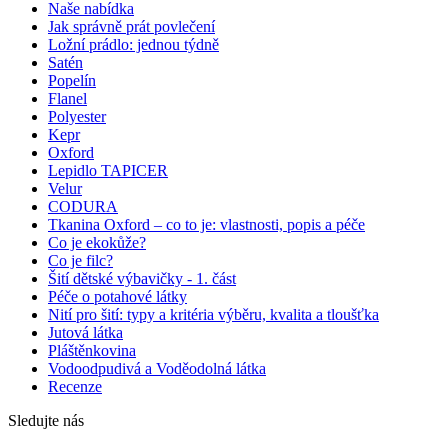
Naše nabídka
Jak správně prát povlečení
Ložní prádlo: jednou týdně
Satén
Popelín
Flanel
Polyester
Kepr
Oxford
Lepidlo TAPICER
Velur
CODURA
Tkanina Oxford – co to je: vlastnosti, popis a péče
Co je ekokůže?
Co je filc?
Šití dětské výbavičky - 1. část
Péče o potahové látky
Nití pro šití: typy a kritéria výběru, kvalita a tloušťka
Jutová látka
Pláštěnkovina
Vodoodpudivá a Voděodolná látka
Recenze
Sledujte nás