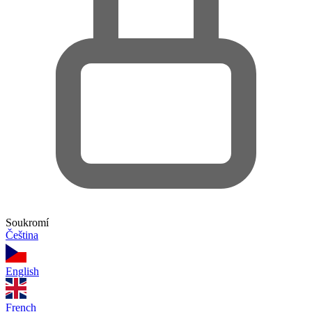
Soukromí
Čeština
English
French