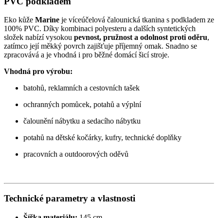
PVC podkladem
Eko kůže
Marine
je víceúčelová čalounická tkanina s podkladem ze
100% PVC. Díky kombinaci polyesteru a dalších syntetických
složek nabízí vysokou
pevnost, pružnost a odolnost proti oděru
,
zatímco její měkký povrch zajišťuje příjemný omak. Snadno se
zpracovává a je vhodná i pro běžné domácí šicí stroje.
Vhodná pro výrobu:
batohů, reklamních a cestovních tašek
ochranných pomůcek, potahů a výplní
čalounění nábytku a sedacího nábytku
potahů na dětské kočárky, kufry, technické doplňky
pracovních a outdoorových oděvů
Technické parametry a vlastnosti
Šířka materiálu:
145 cm