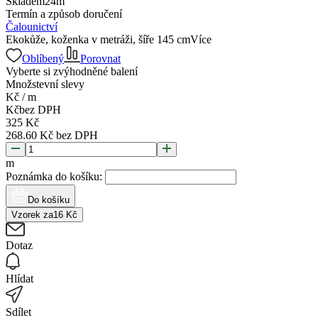
Skladem
24
m
Termín a způsob doručení
Čalounictví
Ekokůže, koženka v metráži, šíře 145 cm
Více
Oblíbený
Porovnat
Vyberte si zvýhodněné balení
Množstevní slevy
Kč
/
m
Kč
bez DPH
325
Kč
268.60
Kč
bez DPH
m
Poznámka do košíku:
Do košíku
Vzorek za
16
Kč
Dotaz
Hlídat
Sdílet