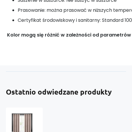
Suszenie w suszarce: Nie suszyć w suszarce
Prasowanie: można prasować w niższych tempera
Certyfikat środowiskowy i sanitarny: Standard 1
Kolor mogą się różnić w zależności od parametrów
Ostatnio odwiedzane produkty
Zasłona
zaciemniająca
z