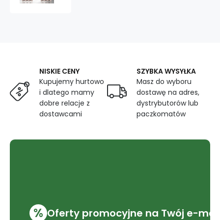
przelotkami
kolor
Pudrowy
135x250cm
NISKIE CENY
SZYBKA WYSYŁKA
Kupujemy hurtowo
Masz do wyboru
i dlatego mamy
dostawę na adres,
dobre relacje z
dystrybutorów lub
dostawcami
paczkomatów
%
Oferty promocyjne na Twój e-mai