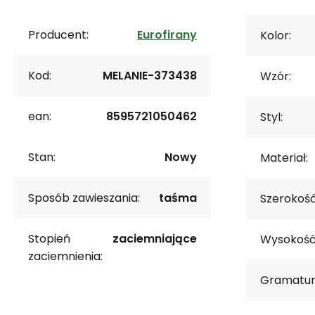
Producent:
Eurofirany
Kolor:
Kod:
MELANIE-373438
Wzór:
ean:
8595721050462
Styl:
Stan:
Nowy
Materiał:
Sposób zawieszania:
taśma
Szerokość
Stopień
zaciemniające
Wysokość
zaciemnienia:
Gramatur