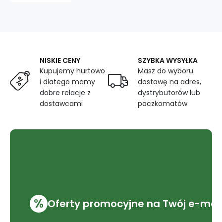
klejącą
kolor
Musztardowy
140x270cm
NISKIE CENY
SZYBKA WYSYŁKA
Kupujemy hurtowo
Masz do wyboru
i dlatego mamy
dostawę na adres,
dobre relacje z
dystrybutorów lub
dostawcami
paczkomatów
%
Oferty promocyjne na Twój e-mai