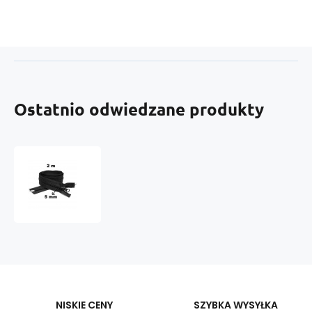
Ostatnio odwiedzane produkty
Zamek
spiralny
Czarny
5
mm
(200
cm)
NISKIE CENY
SZYBKA WYSYŁKA