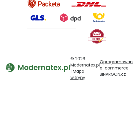
© 2026
Oprogramowan
Modernatex.pl
Modernatex.pl
e-commerce
|
Mapa
BINARGON.cz
witryny