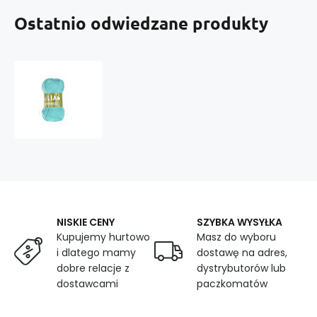
Ostatnio odwiedzane produkty
Włóczka
Elian
Bamboo
873
NISKIE CENY
SZYBKA WYSYŁKA
Kupujemy hurtowo
Masz do wyboru
i dlatego mamy
dostawę na adres,
dobre relacje z
dystrybutorów lub
dostawcami
paczkomatów