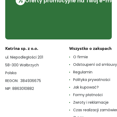
%
Oferty promocyjne na Twój e-mai
Ketrina sp. z o.o.
Wszystko o zakupach
O firmie
ul. Niepodległości 201
Odstoupení od smlouvy
58-300 Wałbrzych
Regulamin
Polska
Polityka prywatności
REGON: 384936675
Jak kupować?
NIP: 8863010882
Formy płatności
Zwroty i reklamacje
Czas realizacji zamówie