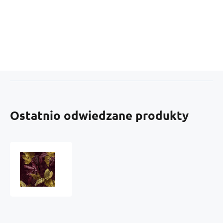
Ostatnio odwiedzane produkty
Welurowa
tkanina
obiciowa
z
nadrukiem390986-
104