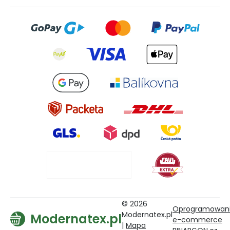
© 2026
Oprogramowan
Modernatex.pl
Modernatex.pl
e-commerce
|
Mapa