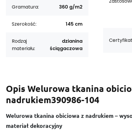
Zastosowa
Gramatura:
360 g/m2
Szerokość:
145 cm
Certyfikat
Rodzaj
dzianina
materiału:
ściągaczowa
Opis
Welurowa tkanina obici
nadrukiem390986-104
Welurowa tkanina obiciowa z nadrukiem – wysok
materiał dekoracyjny