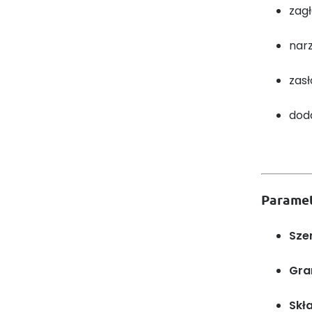
zagł
nar
zasł
doda
Paramet
Sze
Gra
Skł