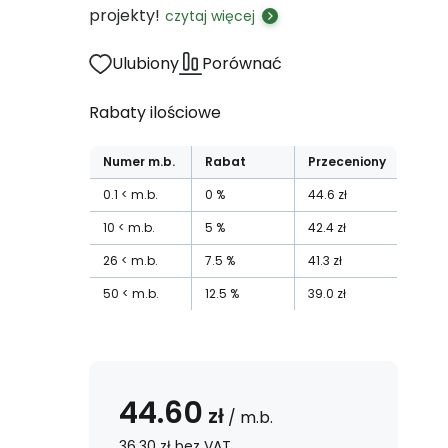
projekty!
czytaj więcej
Ulubiony
Porównać
Rabaty ilościowe
Numer
m.b.
Rabat
Przeceniony
0.1
m.b.
0
%
44.6
zł
10
m.b.
5
%
42.4
zł
26
m.b.
7.5
%
41.3
zł
50
m.b.
12.5
%
39.0
zł
44.60
zł
/
m.b.
36.30
zł
bez VAT