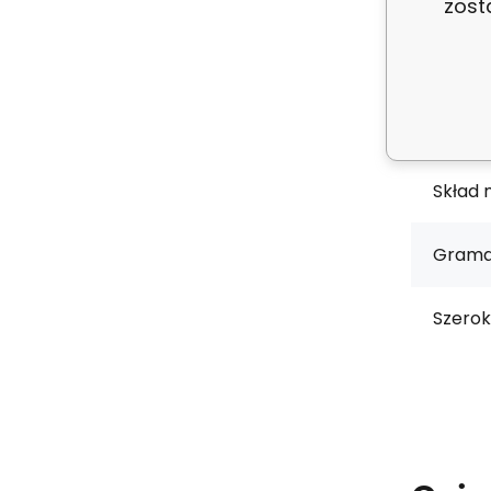
Kod:
zost
ean:
Stan:
Skład 
Grama
Szerok