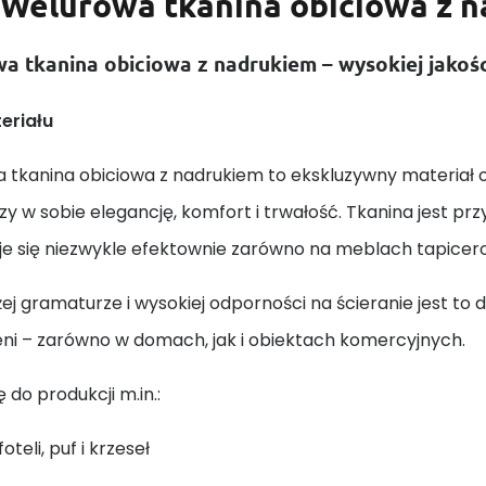
Welurowa tkanina obiciowa z 
a tkanina obiciowa z nadrukiem – wysokiej jakośc
eriału
tkanina obiciowa z nadrukiem to ekskluzywny materiał o 
zy w sobie elegancję, komfort i trwałość. Tkanina jest pr
je się niezwykle efektownie zarówno na meblach tapicero
żej gramaturze i wysokiej odporności na ścieranie jest 
eni – zarówno w domach, jak i obiektach komercyjnych.
ę do produkcji m.in.:
foteli, puf i krzeseł