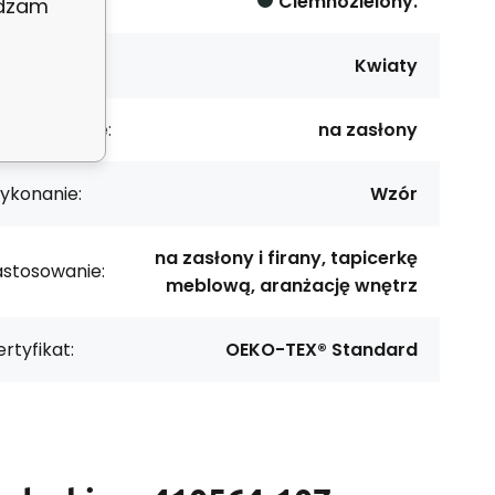
lor:
Ciemnozielony.
adzam
zór:
Kwiaty
rzeznaczenie:
na zasłony
ykonanie:
Wzór
na zasłony i firany, tapicerkę
astosowanie:
meblową, aranżację wnętrz
rtyfikat:
OEKO-TEX® Standard