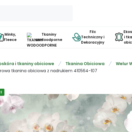
Filc
Eko
Minky,
Tkaniny
Techniczny i
i tk
Fleece
wodoodporne
Dekoracyjny
obi
oskóra i tkaniny obiciowe
Tkanina Obiciowa
Welur 
rowa tkanina obiciowa z nadrukiem 410564-107
I