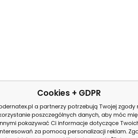
AMETRY
Cookies + GDPR
dernatex.pl a partnerzy potrzebują Twojej zgody
korzystanie poszczególnych danych, aby móc mię
ent:
Inny
Ro
innymi pokazywać Ci informacje dotyczące Twoic
interesowań za pomocą personalizacji reklam. Zg