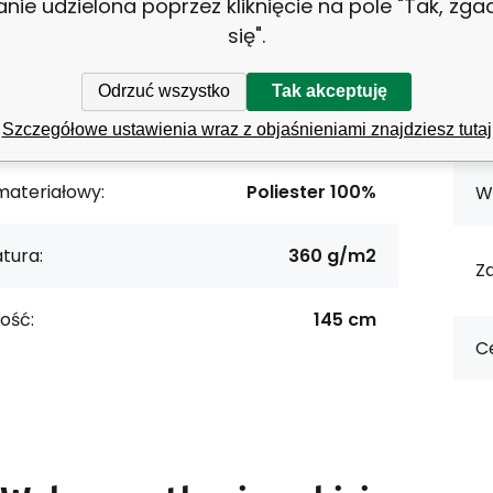
VELURTISK410564-107
Ko
anie udzielona poprzez kliknięcie na pole "Tak, zg
się".
8595721051667
W
Odrzuć wszystko
Tak akceptuję
P
NOWOŚCI
Szczegółowe ustawienia wraz z objaśnieniami znajdziesz tutaj
materiałowy:
Poliester 100%
W
tura:
360 g/m2
Z
ość:
145 cm
Ce