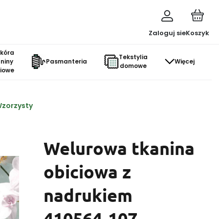
Zaloguj sie
Koszyk
skóra
Tekstylia
aniny
Pasmanteria
Więcej
domowe
ciowe
Wzorzysty
Welurowa tkanina
obiciowa z
nadrukiem
410564-107