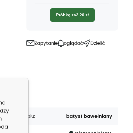
Próbkę za
2.20
zł
Zapytanie
oglądać
Dzielić
 na
dzy
dzaj materiału:
batyst bawełniany
h
oda