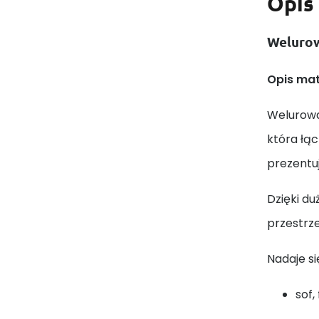
Opis
Welurow
Opis mat
Welurowa 
która łąc
prezentu
Dzięki du
przestrz
Nadaje si
sof, 