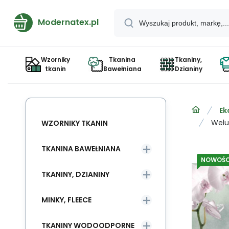
Modernatex.pl
Wzorniky
Tkanina
Tkaniny,
tkanin
Bawełniana
Dzianiny
Ek
Welu
WZORNIKY TKANIN
TKANINA BAWEŁNIANA
NOWOŚC
TKANINY, DZIANINY
MINKY, FLEECE
TKANINY WODOODPORNE