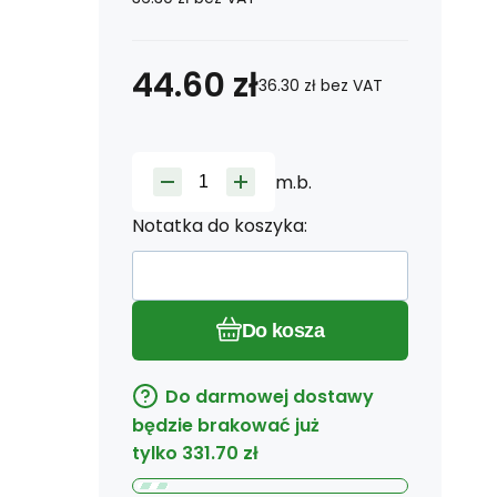
44.60
zł
36.30
zł
bez VAT
m.b.
Notatka do koszyka:
Do kosza
Do darmowej dostawy
będzie brakować już
tylko
331.70
zł