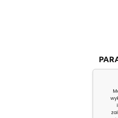
PAR
Produc
Mo
wy
Kod:
za
ean: