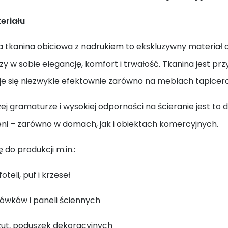
eriału
tkanina obiciowa z nadrukiem to ekskluzywny materiał o 
zy w sobie elegancję, komfort i trwałość. Tkanina jest pr
je się niezwykle efektownie zarówno na meblach tapicero
żej gramaturze i wysokiej odporności na ścieranie jest 
eni – zarówno w domach, jak i obiektach komercyjnych.
ę do produkcji m.in.:
foteli, puf i krzeseł
ówków i paneli ściennych
zut, poduszek dekoracyjnych