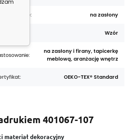
adzam
rzeznaczenie:
na zasłony
ykonanie:
Wzór
na zasłony i firany, tapicerkę
astosowanie:
meblową, aranżację wnętrz
rtyfikat:
OEKO-TEX® Standard
nadrukiem 401067-107
i materiał dekoracyjny