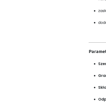
zasł
doda
Paramet
Sze
Gra
Skł
Odp