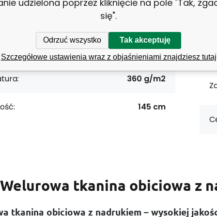
anie udzielona poprzez kliknięcie na pole "Tak, zg
się".
P
NOWOŚCI
Odrzuć wszystko
Tak akceptuję
materiałowy:
Poliester 100%
W
Szczegółowe ustawienia wraz z objaśnieniami znajdziesz tutaj
tura:
360 g/m2
Z
ość:
145 cm
Ce
Welurowa tkanina obiciowa z 
a tkanina obiciowa z nadrukiem – wysokiej jakośc