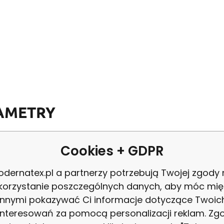
AMETRY
Cookies + GDPR
ent:
Inny
Ro
dernatex.pl a partnerzy potrzebują Twojej zgody
korzystanie poszczególnych danych, aby móc mię
VELURTISK401067-107
Ko
innymi pokazywać Ci informacje dotyczące Twoic
interesowań za pomocą personalizacji reklam. Zg
8595721022766
W