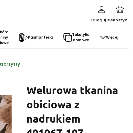
Zaloguj sie
Koszyk
skóra
Tekstylia
aniny
Pasmanteria
Więcej
domowe
ciowe
Wzorzysty
Welurowa tkanina
obiciowa z
nadrukiem
401067-107