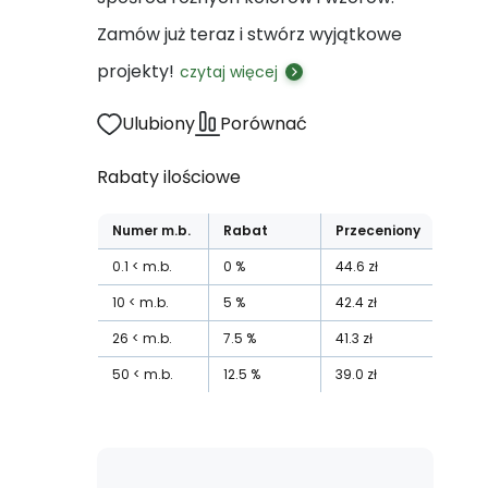
Zamów już teraz i stwórz wyjątkowe
projekty!
czytaj więcej
Ulubiony
Porównać
Rabaty ilościowe
Numer
m.b.
Rabat
Przeceniony
0.1
m.b.
0
%
44.6
zł
10
m.b.
5
%
42.4
zł
26
m.b.
7.5
%
41.3
zł
50
m.b.
12.5
%
39.0
zł