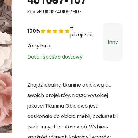
Kod:
VELURTISK401067-107
4
100%
przejrzeć
Inny
Zapytanie
Data i sposób dostawy
Znajdź idealną tkaninę obiciową do
swoich projektów. Nasza wysokiej
jakości Tkanina Obiciowa jest
doskonała do obicia mebli, poduszek i
wielu innych zastosowań. Wybierz
spośród różnych kolorów i wzorów.