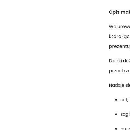
Opis mat
Welurowa 
która łąc
prezentu
Dzięki du
przestrz
Nadaje si
sof, 
zagł
nar