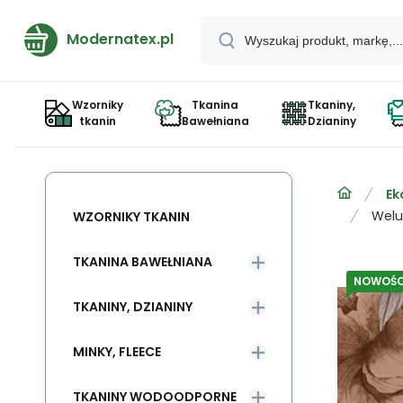
Modernatex.pl
Wzorniky
Tkanina
Tkaniny,
tkanin
Bawełniana
Dzianiny
Ek
Welu
WZORNIKY TKANIN
TKANINA BAWEŁNIANA
NOWOŚC
TKANINY, DZIANINY
MINKY, FLEECE
TKANINY WODOODPORNE