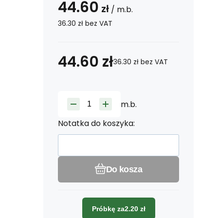
44.60
zł
/
m.b.
36.30
zł
bez VAT
44.60
zł
36.30
zł
bez VAT
m.b.
Notatka do koszyka:
Do kosza
Próbkę za
2.20
zł