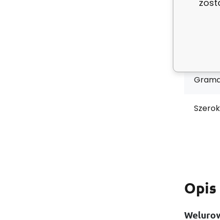
zost
Stan:
Skład 
Grama
Szerok
Opis
Welurow