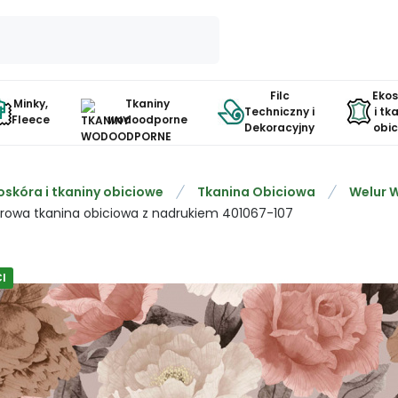
Filc
Eko
Minky,
Tkaniny
Techniczny i
i tk
Fleece
wodoodporne
Dekoracyjny
obi
oskóra i tkaniny obiciowe
Tkanina Obiciowa
Welur 
rowa tkanina obiciowa z nadrukiem 401067-107
I