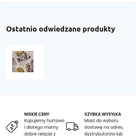
Ostatnio odwiedzane produkty
Welurowa
tkanina
obiciowa
z
nadrukiem
391016-
004
NISKIE CENY
SZYBKA WYSYŁKA
Kupujemy hurtowo
Masz do wyboru
i dlatego mamy
dostawę na adres,
dobre relacje z
dystrybutorów lub