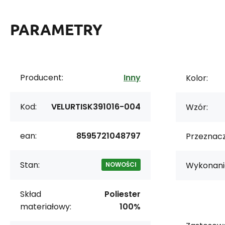
PARAMETRY
Producent:
Inny
Kolor:
Kod:
VELURTISK391016-004
Wzór:
ean:
8595721048797
Przeznacz
Stan:
Wykonani
NOWOŚCI
Skład
Poliester
materiałowy:
100%