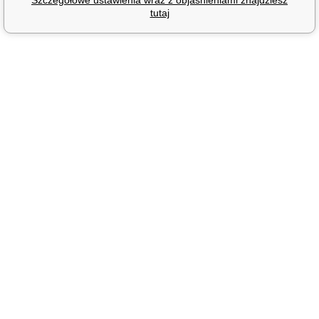
Szczegółowe ustawienia wraz z objaśnieniami znajdziesz
tutaj