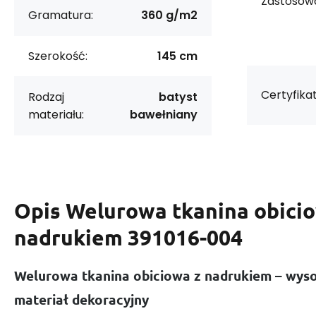
Zastosowa
Gramatura:
360 g/m2
Szerokość:
145 cm
Certyfikat
Rodzaj
batyst
materiału:
bawełniany
Opis
Welurowa tkanina obici
nadrukiem 391016-004
Welurowa tkanina obiciowa z nadrukiem – wysok
materiał dekoracyjny