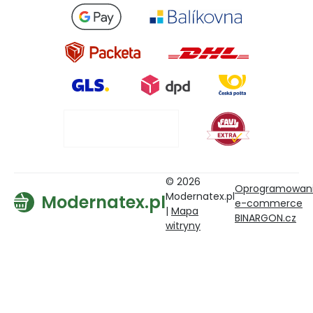
© 2026
Oprogramowan
Modernatex.pl
Modernatex.pl
e-commerce
|
Mapa
BINARGON.cz
witryny