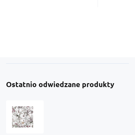
Ostatnio odwiedzane produkty
Welurowa
tkanina
obiciowa
z
nadrukiem