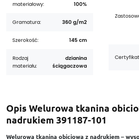
materiałowy:
100%
Zastosowa
Gramatura:
360 g/m2
Szerokość:
145 cm
Certyfikat
Rodzaj
dzianina
materiału:
ściągaczowa
Opis
Welurowa tkanina obici
nadrukiem 391187-101
Welurowa tkanina obiciowa z nadrukiem – wysok