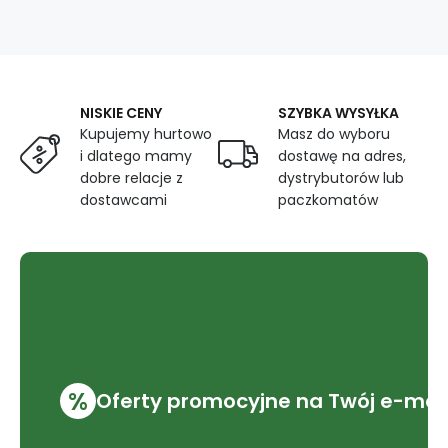
391187-
101
NISKIE CENY
SZYBKA WYSYŁKA
Kupujemy hurtowo
Masz do wyboru
i dlatego mamy
dostawę na adres,
dobre relacje z
dystrybutorów lub
dostawcami
paczkomatów
%
Oferty promocyjne na Twój e-mai