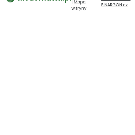
|
Mapa
BINARGON.cz
witryny