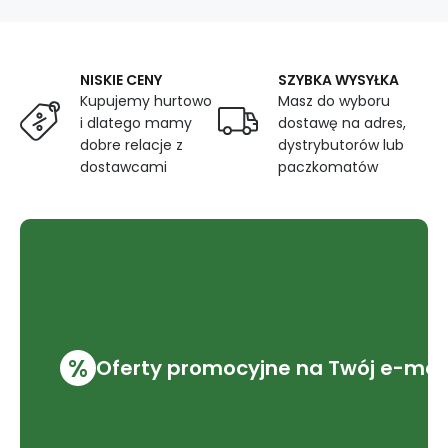
mebli
-
Pet
Proof,
NISKIE CENY
SZYBKA WYSYŁKA
Różowy
Kupujemy hurtowo
Masz do wyboru
i dlatego mamy
dostawę na adres,
dobre relacje z
dystrybutorów lub
dostawcami
paczkomatów
%
Oferty promocyjne na Twój e-mai