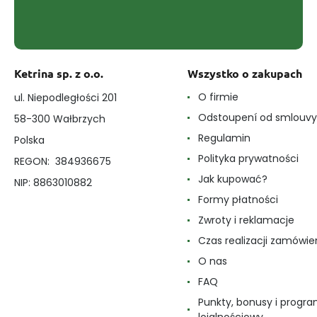
Ketrina sp. z o.o.
Wszystko o zakupach
O firmie
ul. Niepodległości 201
Odstoupení od smlouvy
58-300 Wałbrzych
Regulamin
Polska
Polityka prywatności
REGON: 384936675
Jak kupować?
NIP: 8863010882
Formy płatności
Zwroty i reklamacje
Czas realizacji zamówie
O nas
FAQ
Punkty, bonusy i progr
lojalnościowy