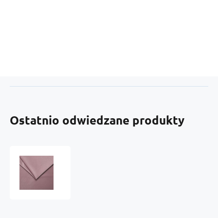
Ostatnio odwiedzane produkty
Welur
tapicerski
Tiffany,
tkanina
obiciowa
do