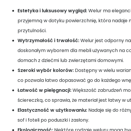
Estetyka i luksusowy wygląd:
Welur ma eleganck
przyjemną w dotyku powierzchnię, która nadaje m
przytulności.
Wytrzymałość i trwałość:
Welur jest odporny na 
doskonałym wyborem dla mebli używanych na co 
domach z dziećmi lub zwierzętami domowymi.
Szeroki wybór kolorów:
Dostępny w wielu warian
co pozwala łatwo dopasować go do każdego wnę
Łatwość w pielęgnacji:
Większość zabrudzeń moż
ściereczką, co sprawia, że materiał jest łatwy w u
Elastyczność w użytkowaniu:
Nadaje się do różn
sof i foteli po poduszki i zasłony.
Ekologiczność:
Niektóre rodzaje weluru mogą b