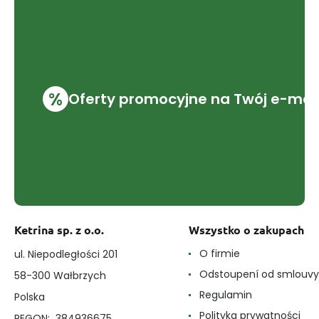
%
Oferty promocyjne na Twój e-mai
Ketrina sp. z o.o.
Wszystko o zakupach
O firmie
ul. Niepodległości 201
Odstoupení od smlouvy
58-300 Wałbrzych
Regulamin
Polska
Polityka prywatności
REGON: 384936675