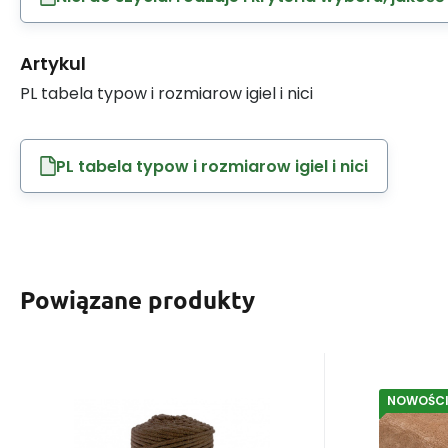
Artykul
PL tabela typow i rozmiarow igiel i nici
PL tabela typow i rozmiarow igiel i nici
Powiązane produkty
NOWOŚC
Kod:
EAN:
BLSNURA340 3 100
8595721018837
Kod:
EAN:
D
W magazynie
2
szt
W ma
Dostaniesz
34.50
1.00 punkt
zł
Dosta
Sznurek bawełniany
Prze
3mm, 100m kolor
mikro
Podana cena dotyczy 1
Podana ce