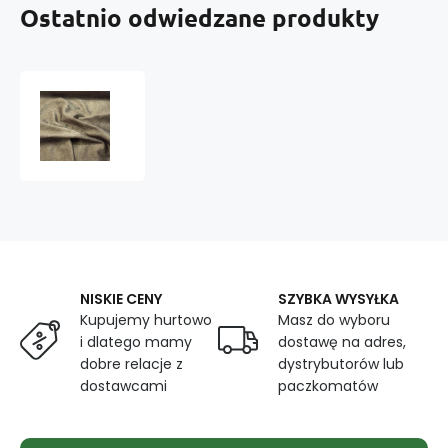
Ostatnio odwiedzane produkty
Welur
tapicerski
Salwador
Brown,
tkanina
obiciowa
do
mebli
-
Pet
NISKIE CENY
SZYBKA WYSYŁKA
Proof
Kupujemy hurtowo
Masz do wyboru
i dlatego mamy
dostawę na adres,
dobre relacje z
dystrybutorów lub
dostawcami
paczkomatów