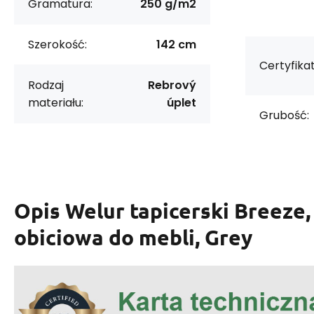
Gramatura:
250 g/m2
Szerokość:
142 cm
Certyfikat
Rodzaj
Rebrový
materiału:
úplet
Grubość:
Opis
Welur tapicerski Breeze,
obiciowa do mebli, Grey