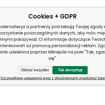
Velurová potahová látka INFINI
Cookies + GDPR
cká látka
dernatex.pl a partnerzy potrzebują Twojej zgody
korzystanie poszczególnych danych, aby móc mię
!
innymi pokazywać Ci informacje dotyczące Twoic
interesowań za pomocą personalizacji reklam. Zg
 sadu
anie udzielona poprzez kliknięcie na pole "Tak, zg
się".
Odrzuć wszystko
Tak akceptuję
Szczegółowe ustawienia wraz z objaśnieniami znajdziesz tutaj