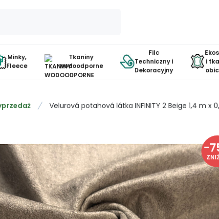
Filc
Eko
Minky,
Tkaniny
Techniczny i
i tk
Fleece
wodoodporne
Dekoracyjny
obi
przedaż
Velurová potahová látka INFINITY 2 Beige 1,4 m x 
-
7
ZNI