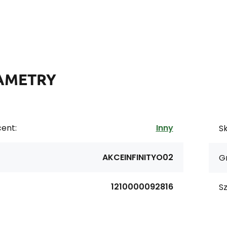
AMETRY
ent:
Inny
Sk
AKCEINFINITYO02
G
1210000092816
S