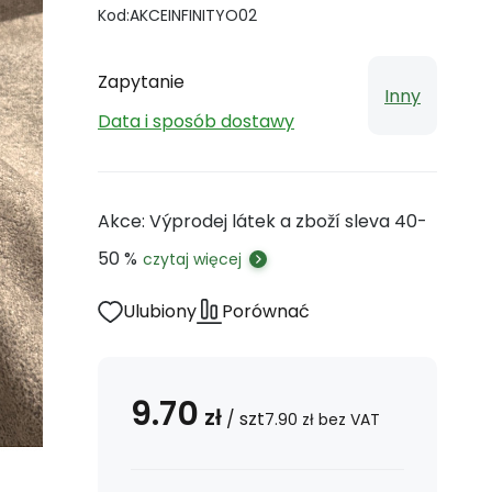
Kod:
AKCEINFINITYO02
Zapytanie
Inny
Data i sposób dostawy
Akce: Výprodej látek a zboží sleva 40-
50 %
czytaj więcej
Ulubiony
Porównać
9.70
zł
/
szt
7.90
zł
bez VAT