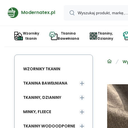
Modernatex.pl
Wzorniky
Tkanina
Tkaniny,
tkanin
Bawełniana
Dzianiny
Wy
WZORNIKY TKANIN
TKANINA BAWEŁNIANA
TKANINY, DZIANINY
MINKY, FLEECE
TKANINY WODOODPORNE