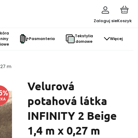
Zaloguj sie
Koszyk
skóra
Tekstylia
aniny
Pasmanteria
Więcej
domowe
ciowe
0,27 m
Velurová
5
%
potahová látka
ŻKA
INFINITY 2 Beige
1,4 m x 0,27 m