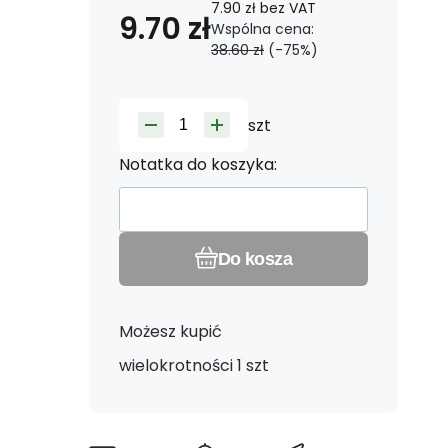
7.90
zł
bez VAT
9.70
zł
Wspólna cena:
38.60
zł
(-
75
%)
szt
Notatka do koszyka:
Do kosza
Możesz kupić
wielokrotności 1 szt