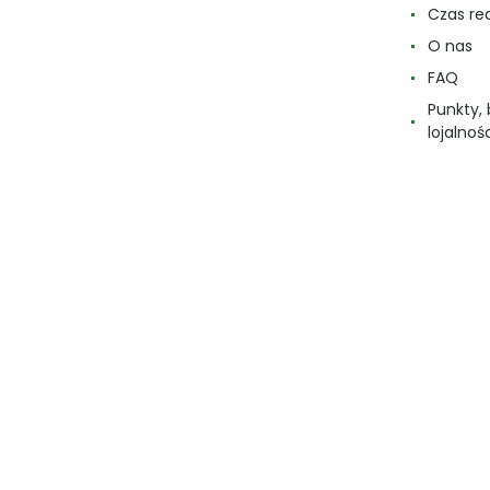
Czas re
O nas
FAQ
Punkty,
lojalnoś