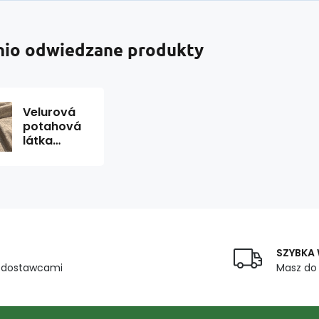
nio odwiedzane produkty
Velurová
potahová
látka
INFINITY 2
Beige 1,4 m
x 0,27 m
SZYBKA
z dostawcami
Masz do