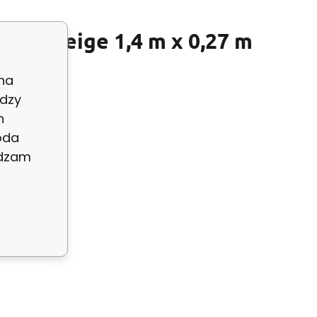
TY 2 Beige 1,4 m x 0,27 m
 na
dzy
h
oda
adzam