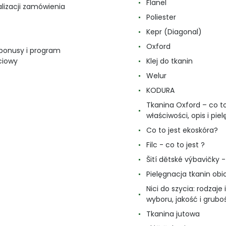
Flanel
alizacji zamówienia
Poliester
Kepr (Diagonal)
Oxford
 bonusy i program
ciowy
Klej do tkanin
Welur
KODURA
Tkanina Oxford – co to
właściwości, opis i pie
Co to jest ekoskóra?
Filc - co to jest ?
Šití dětské výbavičky - 
Pielęgnacja tkanin ob
Nici do szycia: rodzaje i
wyboru, jakość i grubo
Tkanina jutowa