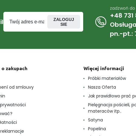
zadzwoń do
+48 731 
ZALOGUJ
l
Obsługa 
SIE
pn.-pt.: 
 o zakupach
Więcej informacji
e
Próbki materiałów
ení od smlouvy
Nasza Oferta
min
Jak prawidłowo prać p
a prywatności
Pielęgnacja pościeli, p
materaców itp..
pować?
Satyna
łatności
Popelina
i reklamacje