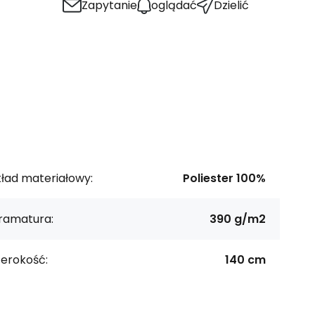
Zapytanie
oglądać
Dzielić
ład materiałowy:
Poliester 100%
ramatura:
390 g/m2
zerokość:
140 cm