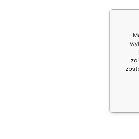
Opis
Čalouni
Mo
wy
POZOR!!!
za
Cena za
zost