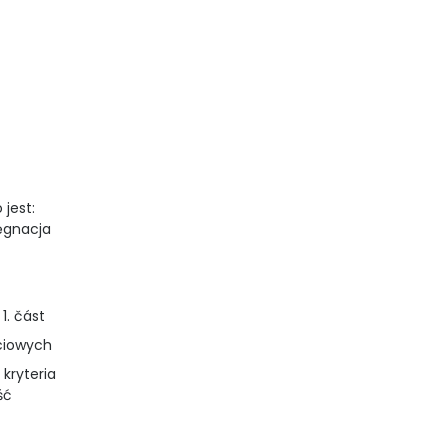
 jest:
lęgnacja
1. část
iciowych
 kryteria
ść