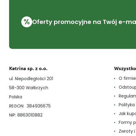
%
Oferty promocyjne na Twój e-mai
Ketrina sp. z o.o.
Wszystko
O firmi
ul. Niepodległości 201
Odstoup
58-300 Wałbrzych
Regula
Polska
Polityk
REGON: 384936675
Jak ku
NIP: 8863010882
Formy p
Zwroty 