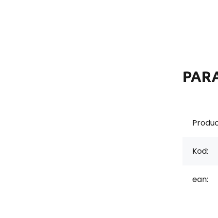
PAR
Produc
Kod:
ean: