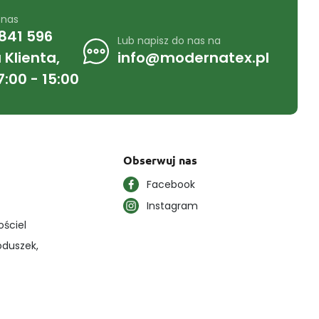
 nas
841 596
Lub napisz do nas na
Klienta,
info@modernatex.pl
7:00 - 15:00
Obserwuj nas
Facebook
Instagram
ościel
oduszek,