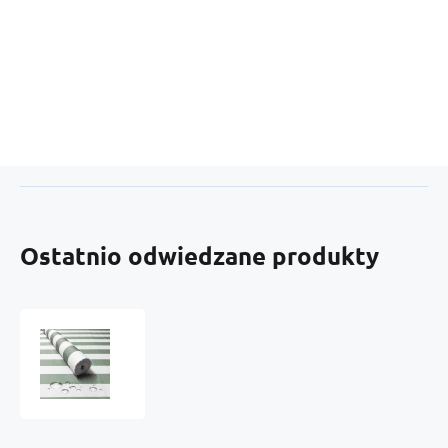
Ostatnio odwiedzane produkty
Tkanina
Wodoodporna
Premium
wzór
Paski
szaro