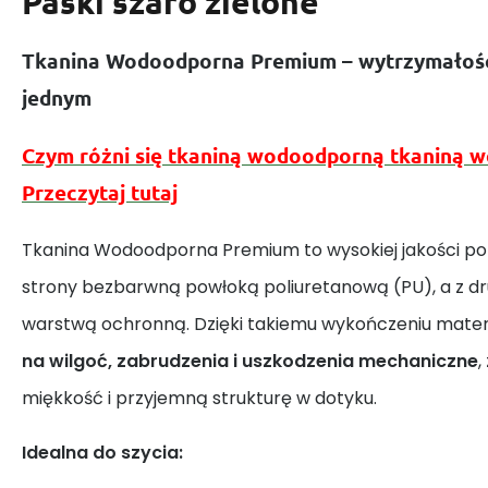
Paski szaro zielone
Tkanina Wodoodporna Premium – wytrzymałość
jednym
Czym różni się tkaniną wodoodporną tkaniną 
Przeczytaj tutaj
Tkanina Wodoodporna Premium to wysokiej jakości poli
strony bezbarwną powłoką poliuretanową (PU), a z dr
warstwą ochronną. Dzięki takiemu wykończeniu materi
na wilgoć, zabrudzenia i uszkodzenia mechaniczne
,
miękkość i przyjemną strukturę w dotyku.
Idealna do szycia: