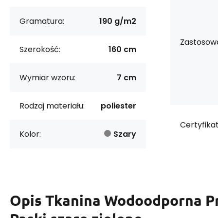
Gramatura:
190 g/m2
Zastosowa
Szerokość:
160 cm
Wymiar wzoru:
7 cm
Rodzaj materiału:
poliester
Certyfikat
Kolor:
Szary
Opis
Tkanina Wodoodporna P