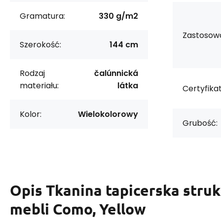
Gramatura:
330 g/m2
Zastosowa
Szerokość:
144 cm
Rodzaj
čalúnnická
materiału:
látka
Certyfikat
Kolor:
Wielokolorowy
Grubość:
Opis
Tkanina tapicerska struk
mebli Como, Yellow