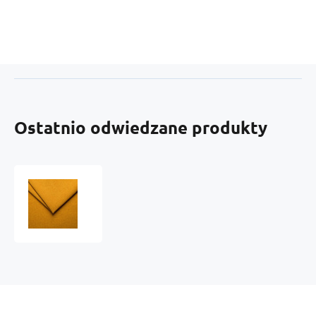
Ostatnio odwiedzane produkty
Tkanina
tapicerska
strukturalna
do
mebli
Como,
Yellow