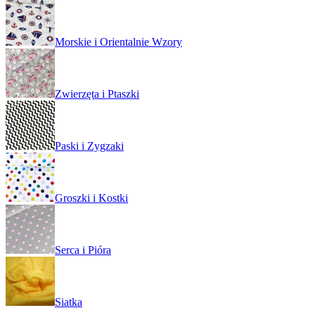
Morskie i Orientalnie Wzory
Zwierzęta i Ptaszki
Paski i Zygzaki
Groszki i Kostki
Serca i Pióra
Siatka