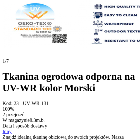
1
/
7
Tkanina ogrodowa odporna na
UV-WR kolor Morski
Kod:
231-UV-WR-131
100%
2 przejrzeć
W magazynie
8.3
m.b.
Data i sposób dostawy
Inny
Znajdź idealną tkaninę obiciową do swoich projektów. Nasza