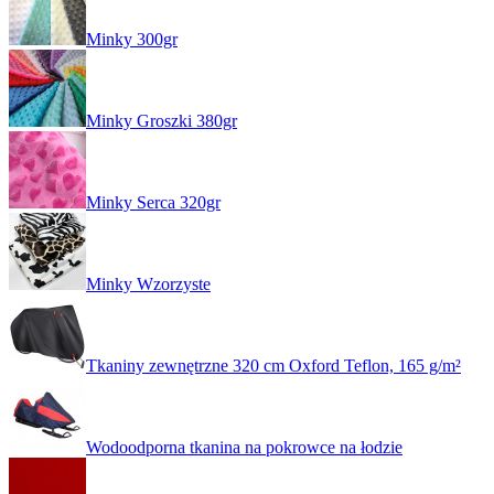
Minky 300gr
Minky Groszki 380gr
Minky Serca 320gr
Minky Wzorzyste
Tkaniny zewnętrzne 320 cm Oxford Teflon, 165 g/m²
Wodoodporna tkanina na pokrowce na łodzie