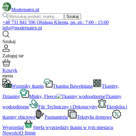
Modernatex.pl
Szukaj
+48 731 841 596 Obsługa Klienta, pn.-pt.: 7:00 - 15:00
info@modernatex.pl
Szukaj
Zaloguj sie
Koszyk
menu
Wzorniky tkanin
Tkanina Bawełniana
Tkaniny,
Dzianiny
Minky, Fleece
Tkaniny
wodoodporne
Filc Techniczny i Dekoracyjny
Ekoskóra i
tkaniny obiciowe
Pasmanteria
Tekstylia domowe
Wyprzedaż
Strefa wyprzedaży tkanin w tym miesiącu
Nowości
O firmie