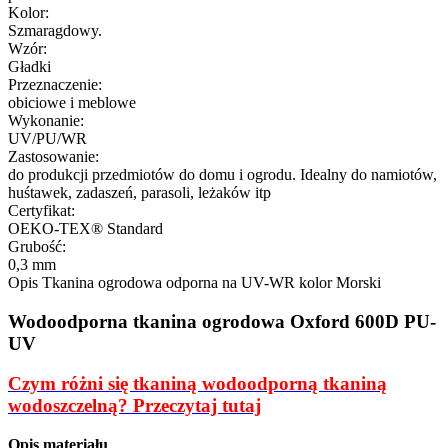
Kolor:
Szmaragdowy.
Wzór:
Gładki
Przeznaczenie:
obiciowe i meblowe
Wykonanie:
UV/PU/WR
Zastosowanie:
do produkcji przedmiotów do domu i ogrodu. Idealny do namiotów,
huśtawek, zadaszeń, parasoli, leżaków itp
Certyfikat:
OEKO-TEX® Standard
Grubość:
0,3 mm
Opis
Tkanina ogrodowa odporna na UV-WR kolor Morski
Wodoodporna tkanina ogrodowa Oxford 600D PU-
UV
Czym różni się tkaniną wodoodporną tkaniną
wodoszczelną? Przeczytaj tutaj
Opis materiału