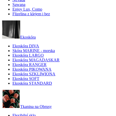
Sawana
Enjoy Lux, Como
Flizelina z klejem i bez
Ekoskóra
Ekoskóra DIVA
Skóra MARINE - morska
Ekoskóra LARGO
Ekoskóra MAGADASKAR
Ekoskóra RANGER
Ekoskóra PIKOWANA
Ekoskóra SZKLIWIONA
Ekoskóra SOFT
Ekoskóra STANDARD
Tkanina na Obrusy
Flexibilní sklo