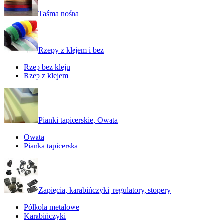
Taśma nośna
Rzepy z klejem i bez
Rzep bez kleju
Rzep z klejem
Pianki tapicerskie, Owata
Owata
Pianka tapicerska
Zapięcia, karabińczyki, regulatory, stopery
Półkola metalowe
Karabińczyki