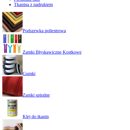
Tkanina z nadrukiem
Podszewka poliestrowa
Zamki Błyskawiczne Kostkowe
Gumki
Zamki spiralne
Klej do tkanin