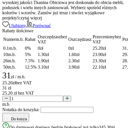
wysokiej jakości Tkanina Obiciowa jest doskonała do obicia mebli,
poduszek i wielu innych zastosowań. Wybierz spośród różnych
kolorów i wzorów. Zamów już teraz i stwórz wyjątkowe
projekty!
czytaj więcej
Ulubiony
Porównać
Rabaty ilościowe
Oszczędzasz
bez
Przeceniony
bez
Numer
m.b.
Rabat
Oszczędzasz
Pr
VAT
VAT
0.1
m.b.
0
%
0
zł
0
zł
25.20
zł
31
10
m.b.
5
%
1.30
zł
1.60
zł
23.90
zł
29
26
m.b.
7.5
%
1.90
zł
2.30
zł
23.30
zł
28
50
m.b.
12.5
%
3.10
zł
3.90
zł
22.10
zł
27
31
zł
/
m.b.
25.20
zł
bez VAT
31
zł
25.20
zł
bez VAT
m.b.
Notatka do koszyka:
Do kosza
Do darmowej dostawy będzie brakować już tylko
345.30
zł