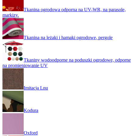
Tkanina ogrodowa odporna na UV-WR, na parasole,
markizy.
Tkanina na leżaki i hamaki ogrodowe, pergole
Tkaniny wodoodporne na poduszki ogrodowe, odporne
na promieniowanie UV
Imitacja Lnu
Kodura
Oxford