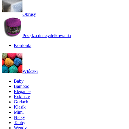
Obrusy
Przędza do szydełkowania
Kordonki
Włóczki
Baby
Bamboo
Elegance
Exklusiv
Gerlach
Klasik
Mimi
Nicky
Tabby
Wendy