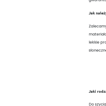
Jak należ
Zalecamy
materiał
lekkie p
słoneczn
Jaki rodza
Do szycia