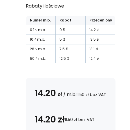
Rabaty ilościowe
Numer
m.b.
Rabat
Przeceniony
0.1
m.b.
0
%
14.2
zł
10
m.b.
5
%
13.5
zł
26
m.b.
7.5
%
13.1
zł
50
m.b.
12.5
%
12.4
zł
14.20
zł
/
m.b.
11.50
zł
bez VAT
14.20
zł
11.50
zł
bez VAT