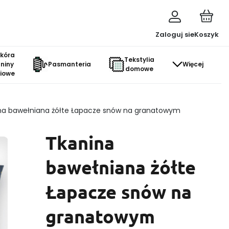
Zaloguj sie
Koszyk
skóra
Tekstylia
aniny
Pasmanteria
Więcej
domowe
ciowe
na bawełniana żółte Łapacze snów na granatowym
Tkanina
bawełniana żółte
Łapacze snów na
granatowym