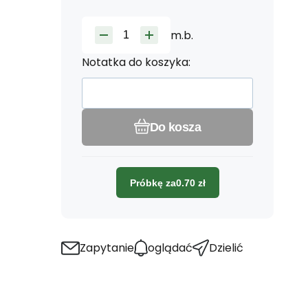
m.b.
Notatka do koszyka:
Do kosza
Próbkę za
0.70
zł
Zapytanie
oglądać
Dzielić