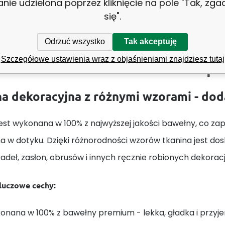
anie udzielona poprzez kliknięcie na pole "Tak, zg
się".
Odrzuć wszystko
Tak akceptuję
Szczegółowe ustawienia wraz z objaśnieniami znajdziesz tutaj
Tkanina bawełniana żółte Łap
a dekoracyjna z różnymi wzorami - do
est wykonana w 100% z najwyższej jakości bawełny, co zape
a w dotyku. Dzięki różnorodności wzorów tkanina jest do
adeł, zasłon, obrusów i innych ręcznie robionych dekorac
kluczowe cechy:
onana w 100% z bawełny premium - lekka, gładka i przyj