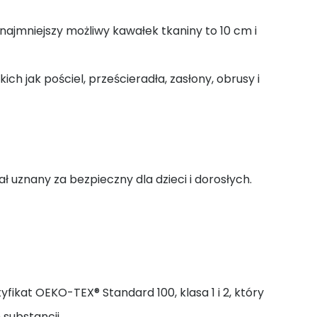
jmniejszy możliwy kawałek tkaniny to 10 cm i
ch jak pościel, prześcieradła, zasłony, obrusy i
ał uznany za bezpieczny dla dzieci i dorosłych.
yfikat OEKO-TEX® Standard 100, klasa 1 i 2, który
 substancji.