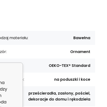
dzaj materiału:
Bawełna
zór:
Ornament
rtyfikat:
OEKO-TEX® Standard
rzeznaczenie:
na poduszki i koce
 na
dzy
prześcieradła, zasłony, pościel,
h
astosowanie:
dekoracje do domu i rękodzieła
oda