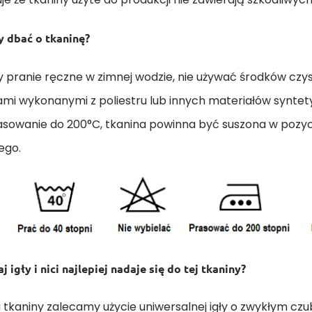
y dbać o tkaninę?
 pranie ręczne w zimnej wodzie, nie używać środków czys
ami wykonanymi z poliestru lub innych materiałów synte
rasowanie do 200°C, tkanina powinna być suszona w pozycj
ego.
j igły i nici najlepiej nadaje się do tej tkaniny?
 tkaniny zalecamy użycie uniwersalnej igły o zwykłym czu