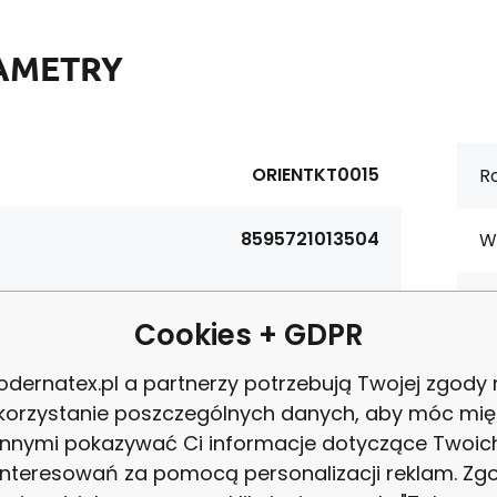
AMETRY
ORIENTKT0015
Ro
8595721013504
W
tura:
125 g/m2
Ce
Cookies + GDPR
materiałowy:
Bawełna 100%
P
dernatex.pl a partnerzy potrzebują Twojej zgody
korzystanie poszczególnych danych, aby móc mię
ość:
160 cm
innymi pokazywać Ci informacje dotyczące Twoic
Z
interesowań za pomocą personalizacji reklam. Zg
Granatowy.