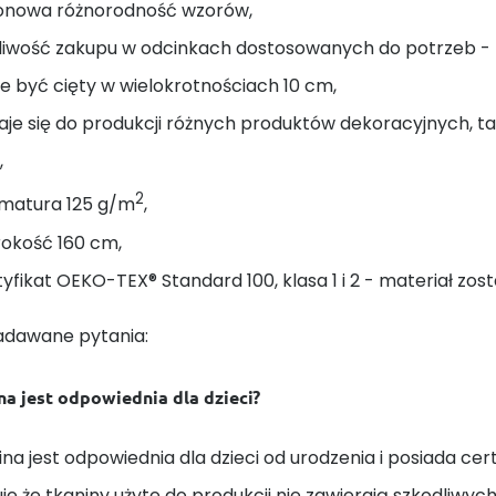
onowa różnorodność wzorów,
liwość zakupu w odcinkach dostosowanych do potrzeb - na
 być cięty w wielokrotnościach 10 cm,
je się do produkcji różnych produktów dekoracyjnych, taki
,
2
matura 125 g/m
,
rokość 160 cm,
yfikat OEKO-TEX® Standard 100, klasa 1 i 2 - materiał zost
adawane pytania:
na jest odpowiednia dla dzieci?
ina jest odpowiednia dla dzieci od urodzenia i posiada cert
e że tkaniny użyte do produkcji nie zawierają szkodliwych