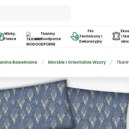
Filc
Eko
Minky,
Tkaniny
Techniczny i
i tk
Fleece
wodoodporne
Dekoracyjny
obi
anina Bawełniana
Morskie i Orientalnie Wzory
Tkani