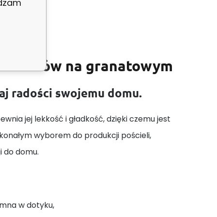
adzam
acze snów na granatowym
daj radości swojemu domu.
wnia jej lekkość i gładkość, dzięki czemu jest
skonałym wyborem do produkcji pościeli,
ji do domu.
emna w dotyku,