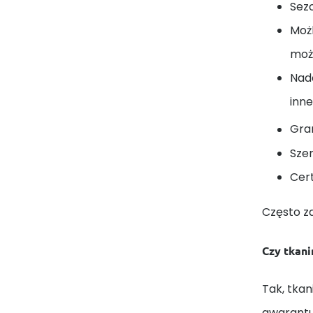
Sez
Moż
może
Nada
inne
Gra
Sze
Cert
Często z
Czy tkani
Tak, tkan
gwarantuj