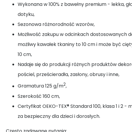
Wykonana w 100% z bawełny premium - lekka, gł
dotyku,
Sezonowa różnorodność wzorów,
Możliwość zakupu w odcinkach dostosowanych do
możliwy kawałek tkaniny to 10 cm i może być cię
10 cm,
Nadaje się do produkcji różnych produktów dekora
pościel, prześcieradła, zasłony, obrusy i inne,
2
Gramatura 125 g/m
,
Szerokość 160 cm,
Certyfikat OEKO-TEX® Standard 100, klasa 1 i 2 - 
za bezpieczny dla dzieci i dorosłych.
Często zadawane pytania: