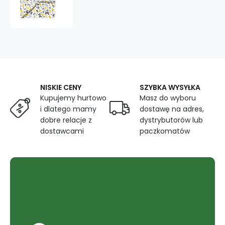
bawełniana
wzór
szaro-
żółte
motyle
NISKIE CENY
SZYBKA WYSYŁKA
Kupujemy hurtowo
Masz do wyboru
i dlatego mamy
dostawę na adres,
dobre relacje z
dystrybutorów lub
dostawcami
paczkomatów