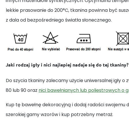
innych materiałów syntetycznych. Optymalna tempera
lekkie prasowanie do 200°C, tkanina powinna być susz
z dala od bezpośredniego światła słonecznego.
Jaki rodzaj igły i nici najlepiej nadaje się do tej tkaniny?
Do szycia tkaniny zalecamy użycie uniwersalnej igły o
80 lub 90 oraz
nici bawełnianych lub poliestrowych o 
Kup tę bawełnę dekoracyjną i dodaj radości swojemu
szerokiej gamy wzorów i kup potrzebny metraż.