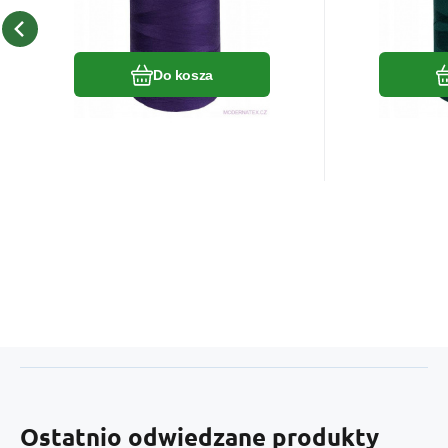
Porównać
Ulubiony
Do kosza
Ostatnio odwiedzane produkty