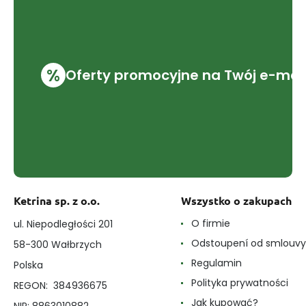
%
Oferty promocyjne na Twój e-mai
Ketrina sp. z o.o.
Wszystko o zakupach
O firmie
ul. Niepodległości 201
Odstoupení od smlouvy
58-300 Wałbrzych
Regulamin
Polska
Polityka prywatności
REGON: 384936675
Jak kupować?
NIP: 8863010882