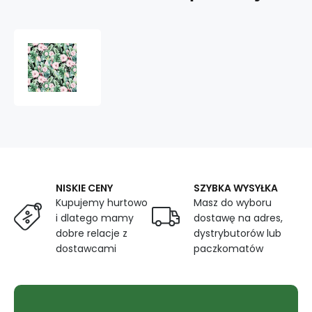
Tkanina
bawełniana
wzór
różowe
flamingi
i
zielone
liście
NISKIE CENY
SZYBKA WYSYŁKA
Kupujemy hurtowo
Masz do wyboru
i dlatego mamy
dostawę na adres,
dobre relacje z
dystrybutorów lub
dostawcami
paczkomatów