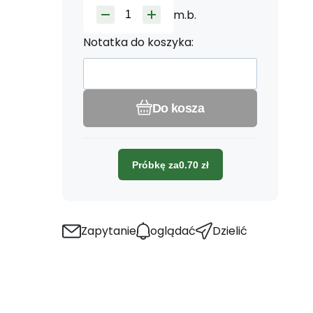
m.b.
Notatka do koszyka:
Do kosza
Próbkę za
0.70
zł
Zapytanie
oglądać
Dzielić