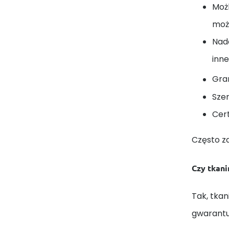
Moż
może
Nada
inne
Gra
Sze
Cert
Często z
Czy tkani
Tak, tkan
gwarantuj