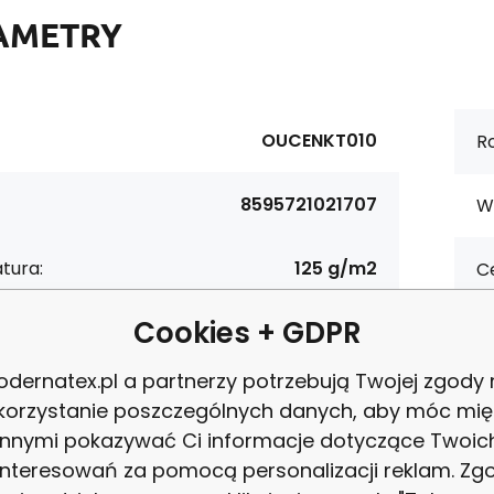
AMETRY
OUCENKT010
Ro
8595721021707
W
tura:
125 g/m2
Ce
Cookies + GDPR
materiałowy:
Bawełna 100%
P
dernatex.pl a partnerzy potrzebują Twojej zgody
ość:
160 cm
korzystanie poszczególnych danych, aby móc mię
Z
innymi pokazywać Ci informacje dotyczące Twoic
Biały
interesowań za pomocą personalizacji reklam. Zg