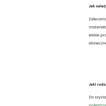
Jak należ
Zalecamy
materiał
lekkie p
słoneczn
Jaki rodza
Do szycia
poliestr