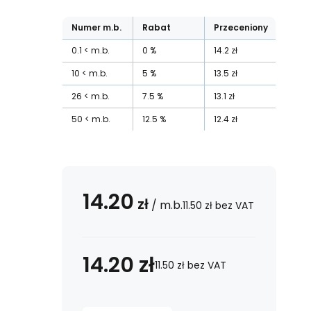
Numer
m.b.
Rabat
Przeceniony
0.1
m.b.
0
%
14.2
zł
10
m.b.
5
%
13.5
zł
26
m.b.
7.5
%
13.1
zł
50
m.b.
12.5
%
12.4
zł
14.20
zł
/
m.b.
11.50
zł
bez VAT
14.20
zł
11.50
zł
bez VAT