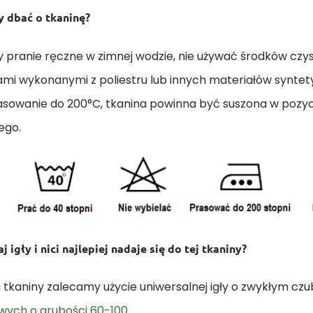
y dbać o tkaninę?
 pranie ręczne w zimnej wodzie, nie używać środków czys
ami wykonanymi z poliestru lub innych materiałów synte
rasowanie do 200°C, tkanina powinna być suszona w pozycj
ego.
j igły i nici najlepiej nadaje się do tej tkaniny?
 tkaniny zalecamy użycie uniwersalnej igły o zwykłym czu
owych o grubości 60-100
.