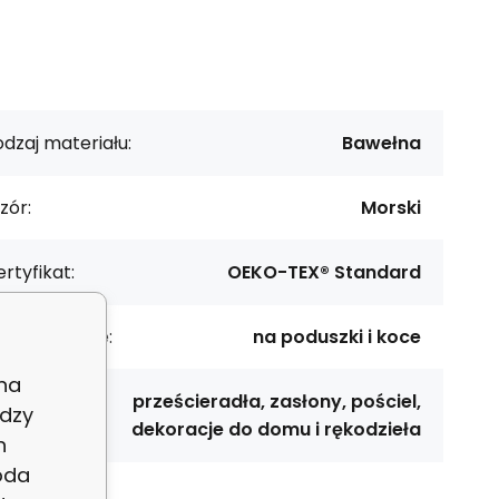
dzaj materiału:
Bawełna
zór:
Morski
rtyfikat:
OEKO-TEX® Standard
rzeznaczenie:
na poduszki i koce
 na
prześcieradła, zasłony, pościel,
dzy
astosowanie:
dekoracje do domu i rękodzieła
h
oda