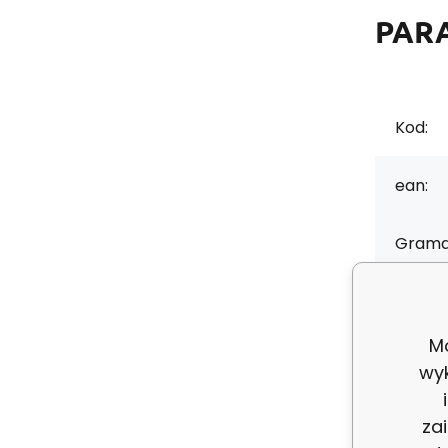
PAR
Kod:
ean:
Grama
Skład 
Mo
Szerok
wy
Kolor:
za