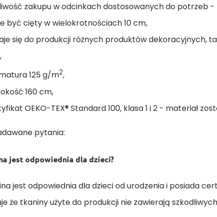
liwość zakupu w odcinkach dostosowanych do potrzeb - na
 być cięty w wielokrotnościach 10 cm,
je się do produkcji różnych produktów dekoracyjnych, taki
,
2
matura 125 g/m
,
rokość 160 cm,
yfikat OEKO-TEX® Standard 100, klasa 1 i 2 - materiał zost
adawane pytania:
na jest odpowiednia dla dzieci?
ina jest odpowiednia dla dzieci od urodzenia i posiada cert
e że tkaniny użyte do produkcji nie zawierają szkodliwych