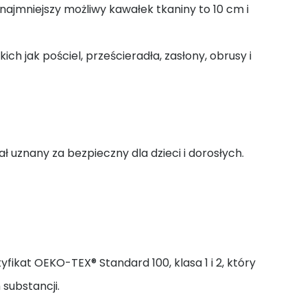
jmniejszy możliwy kawałek tkaniny to 10 cm i
ch jak pościel, prześcieradła, zasłony, obrusy i
ał uznany za bezpieczny dla dzieci i dorosłych.
yfikat OEKO-TEX® Standard 100, klasa 1 i 2, który
 substancji.