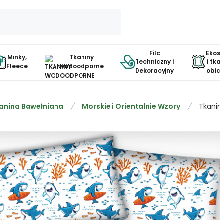
Filc
Eko
Minky,
Tkaniny
Techniczny i
i tk
Fleece
wodoodporne
Dekoracyjny
obi
anina Bawełniana
Morskie i Orientalnie Wzory
Tkani