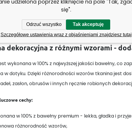
anie udzielona poprzez kliknięcie na pole "Tak, zg
się".
Odrzuć wszystko
Tak akceptuję
Tkanina bawełniana wzór rekina
Szczegółowe ustawienia wraz z objaśnieniami znajdziesz tutaj
a dekoracyjna z różnymi wzorami - do
est wykonana w 100% z najwyższej jakości bawełny, co zape
a w dotyku. Dzięki różnorodności wzorów tkanina jest do
adeł, zasłon, obrusów i innych ręcznie robionych dekorac
kluczowe cechy:
onana w 100% z bawełny premium - lekka, gładka i przyj
onowa różnorodność wzorów,