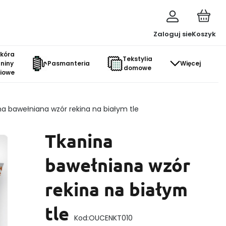
Zaloguj sie
Koszyk
skóra
Tekstylia
aniny
Pasmanteria
Więcej
domowe
ciowe
na bawełniana wzór rekina na białym tle
Tkanina
bawełniana wzór
rekina na białym
tle
Kod:
OUCENKT010