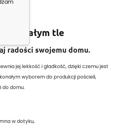
adzam
 na białym tle
daj radości swojemu domu.
wnia jej lekkość i gładkość, dzięki czemu jest
skonałym wyborem do produkcji pościeli,
ji do domu.
emna w dotyku,