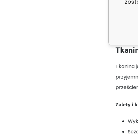
zost
Opis
Tkanin
Tkanina j
przyjemn
prześcier
Zalety i 
Wyk
Sez