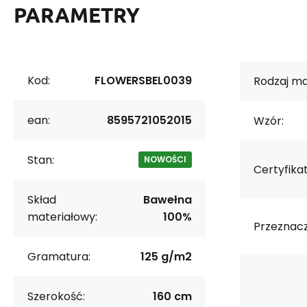
PARAMETRY
Kod:
FLOWERSBEL0039
Rodzaj ma
ean:
8595721052015
Wzór:
Stan:
NOWOŚCI
Certyfikat
Skład
Bawełna
materiałowy:
100%
Przeznacz
Gramatura:
125 g/m2
Szerokość:
160 cm