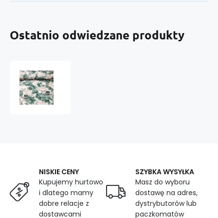
Ostatnio odwiedzane produkty
Tkanina
bawełniana
wzór
Pionia
Zielona
na
białym
tle
Vintage
NISKIE CENY
SZYBKA WYSYŁKA
Kupujemy hurtowo
Masz do wyboru
i dlatego mamy
dostawę na adres,
dobre relacje z
dystrybutorów lub
dostawcami
paczkomatów