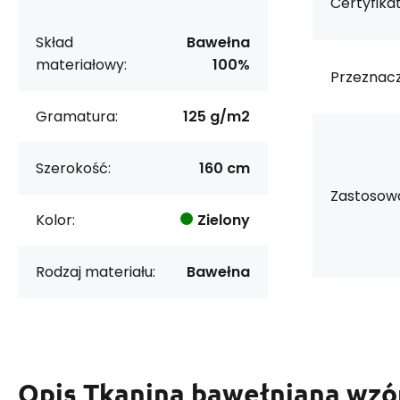
Certyfikat
Skład
Bawełna
materiałowy:
100%
Przeznacz
Gramatura:
125 g/m2
Szerokość:
160 cm
Zastosowa
Kolor:
Zielony
Rodzaj materiału:
Bawełna
Opis
Tkanina bawełniana wzó