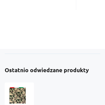
Ostatnio odwiedzane produkty
Tkanina
bawełniana
wzór
Moro