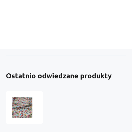
Ostatnio odwiedzane produkty
Tkanina
bawełniana
wzór
letnie
motyle
na