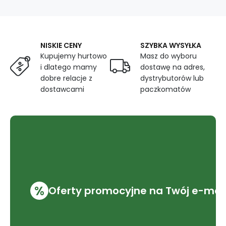
białym
tle
2
NISKIE CENY
SZYBKA WYSYŁKA
Kupujemy hurtowo
Masz do wyboru
i dlatego mamy
dostawę na adres,
dobre relacje z
dystrybutorów lub
dostawcami
paczkomatów
%
Oferty promocyjne na Twój e-mai