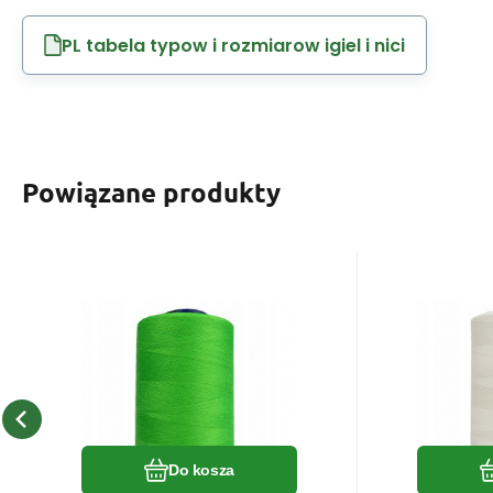
PL tabela typow i rozmiarow igiel i nici
Powiązane produkty
EAN:
Kod:
8595721014730
120VIGA203
EAN:
Kod
W magazynie
6
szt
W ma
Dostaniesz
14.20
1.00 punkt
zł
Dosta
Nici VIGA 120, 5000m
Nici V
kolor Zielony 203
kolo
Podana cena dotyczy 1 szt i
Podana ce
zawiera podatek VAT
zawiera 
Porównać
Ulubiony
Do kosza