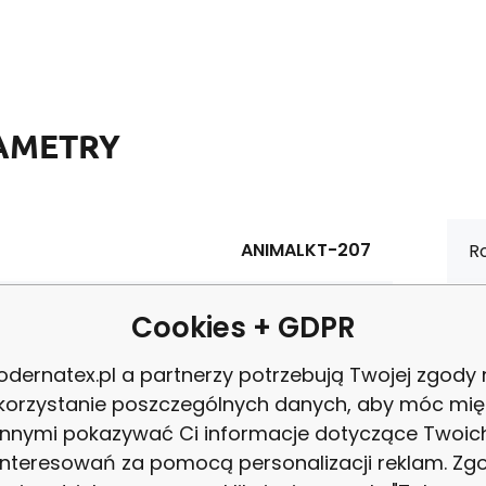
AMETRY
ANIMALKT-207
Ro
8595721048049
W
Cookies + GDPR
dernatex.pl a partnerzy potrzebują Twojej zgody
materiałowy:
Bawełna 100%
Ce
korzystanie poszczególnych danych, aby móc mię
innymi pokazywać Ci informacje dotyczące Twoic
tura:
125 g/m2
P
interesowań za pomocą personalizacji reklam. Zg