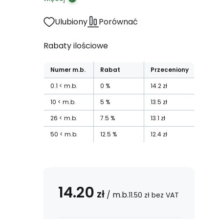
Ulubiony
Porównać
Rabaty ilościowe
Numer
m.b.
Rabat
Przeceniony
0.1
m.b.
0
%
14.2
zł
10
m.b.
5
%
13.5
zł
26
m.b.
7.5
%
13.1
zł
50
m.b.
12.5
%
12.4
zł
14.20
zł
/
m.b.
11.50
zł
bez VAT