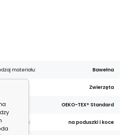
dzaj materiału:
Bawełna
zór:
Zwierzęta
 na
rtyfikat:
OEKO-TEX® Standard
dzy
h
rzeznaczenie:
na poduszki i koce
oda