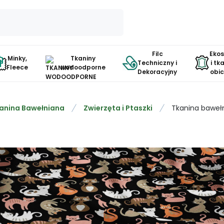
Filc
Eko
Minky,
Tkaniny
Techniczny i
i tk
Fleece
wodoodporne
Dekoracyjny
obi
anina Bawełniana
Zwierzęta i Ptaszki
Tkanina baweł