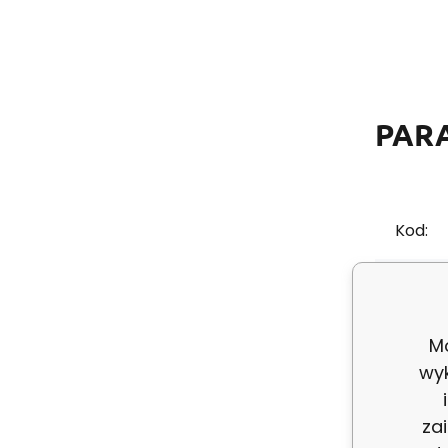
PAR
Kod:
ean:
Mo
Skład 
wy
Grama
za