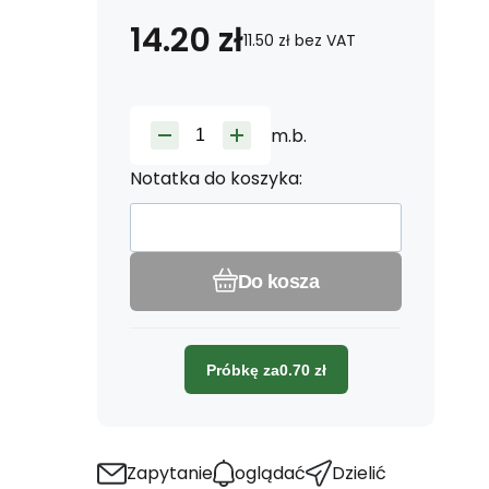
14.20
zł
11.50
zł
bez VAT
m.b.
Notatka do koszyka:
Do kosza
Próbkę za
0.70
zł
Zapytanie
oglądać
Dzielić