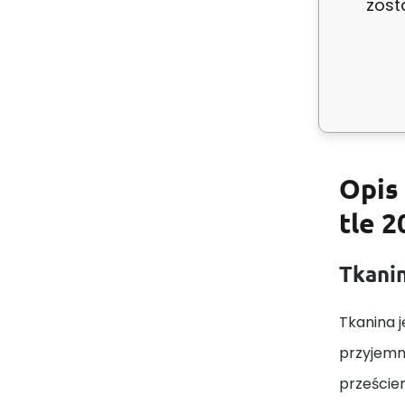
zost
Szerok
Kolor:
Opis
tle 2
Tkanin
Tkanina j
przyjemn
prześcier