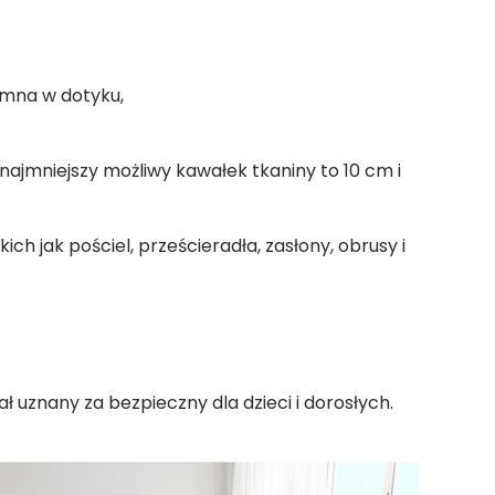
emna w dotyku,
jmniejszy możliwy kawałek tkaniny to 10 cm i
ch jak pościel, prześcieradła, zasłony, obrusy i
ał uznany za bezpieczny dla dzieci i dorosłych.