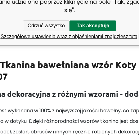
anie udzielona poprzez kliknięcie na pole "Tak, zg
ość:
160 cm
Z
się".
Czarny
Odrzuć wszystko
Tak akceptuję
Szczegółowe ustawienia wraz z objaśnieniami znajdziesz tutaj
Tkanina bawełniana wzór Koty
07
a dekoracyjna z różnymi wzorami - do
est wykonana w 100% z najwyższej jakości bawełny, co zape
a w dotyku. Dzięki różnorodności wzorów tkanina jest do
adeł, zasłon, obrusów i innych ręcznie robionych dekorac