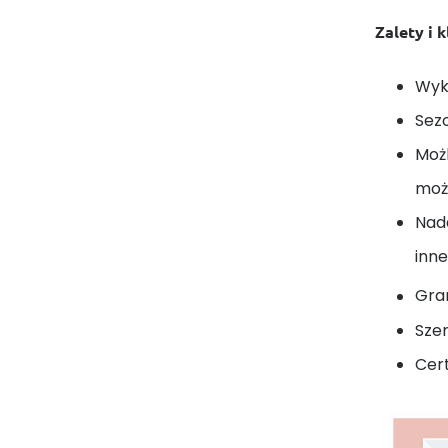
Zalety i 
Wyk
Sez
Moż
może
Nada
inne
Gra
Sze
Cert