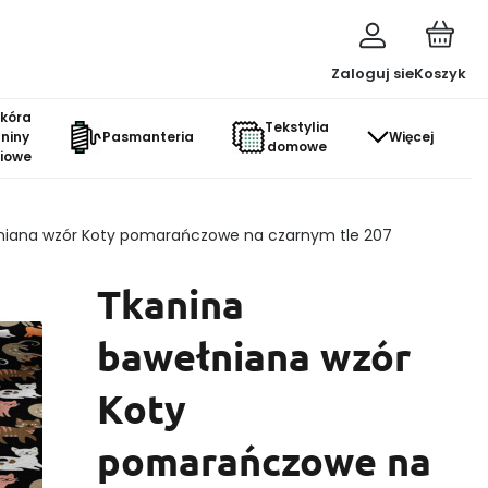
Zaloguj sie
Koszyk
skóra
Tekstylia
aniny
Pasmanteria
Więcej
domowe
ciowe
niana wzór Koty pomarańczowe na czarnym tle 207
Tkanina
bawełniana wzór
Koty
pomarańczowe na