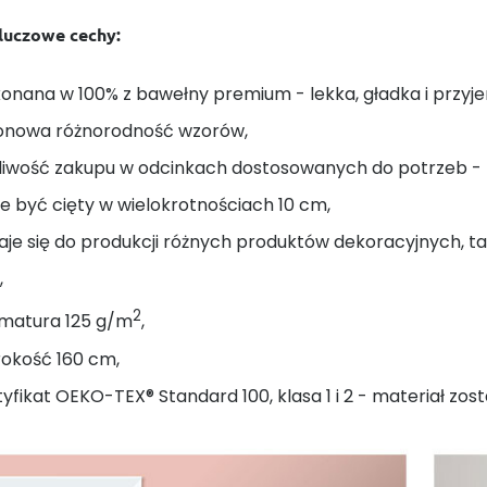
kluczowe cechy:
onana w 100% z bawełny premium - lekka, gładka i przyj
onowa różnorodność wzorów,
liwość zakupu w odcinkach dostosowanych do potrzeb - na
 być cięty w wielokrotnościach 10 cm,
je się do produkcji różnych produktów dekoracyjnych, taki
,
2
matura 125 g/m
,
rokość 160 cm,
yfikat OEKO-TEX® Standard 100, klasa 1 i 2 - materiał zost