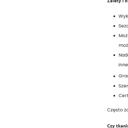
Zalety i 
Wyk
Sez
Moż
może
Nada
inne
Gra
Sze
Cert
Często z
Czy tkani