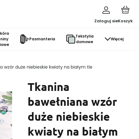
Zaloguj sie
Koszyk
skóra
Tekstylia
aniny
Pasmanteria
Więcej
domowe
ciowe
 wzór duże niebieskie kwiaty na białym tle
Tkanina
bawełniana wzór
duże niebieskie
kwiaty na białym