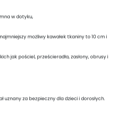
emna w dotyku,
jmniejszy możliwy kawałek tkaniny to 10 cm i
ch jak pościel, prześcieradła, zasłony, obrusy i
ał uznany za bezpieczny dla dzieci i dorosłych.