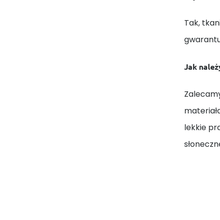
Tak, tkan
gwarantuj
Jak należ
Zalecamy
materiał
lekkie p
słoneczn