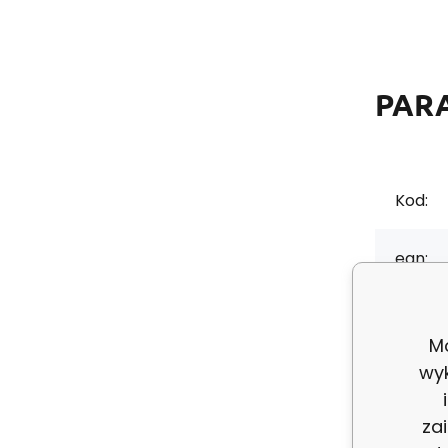
PAR
Kod:
ean:
Skład 
Mo
wy
Grama
za
Szerok