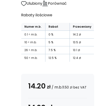
Ulubiony
Porównać
Rabaty ilościowe
Numer
m.b.
Rabat
Przeceniony
0.1
m.b.
0
%
14.2
zł
10
m.b.
5
%
13.5
zł
26
m.b.
7.5
%
13.1
zł
50
m.b.
12.5
%
12.4
zł
14.20
zł
/
m.b.
11.50
zł
bez VAT