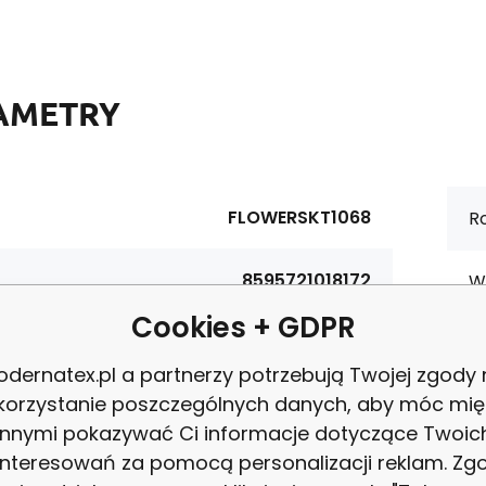
AMETRY
FLOWERSKT1068
Ro
8595721018172
W
Cookies + GDPR
materiałowy:
Bawełna 100%
Ce
dernatex.pl a partnerzy potrzebują Twojej zgody
korzystanie poszczególnych danych, aby móc mię
tura:
125 g/m2
P
innymi pokazywać Ci informacje dotyczące Twoic
interesowań za pomocą personalizacji reklam. Zg
ość:
160 cm
Z