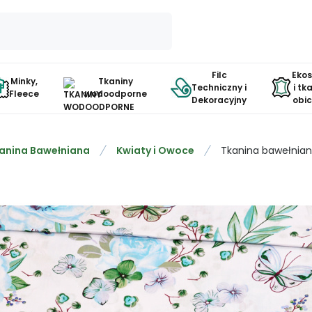
Filc
Eko
Minky,
Tkaniny
Techniczny i
i tk
Fleece
wodoodporne
Dekoracyjny
obi
anina Bawełniana
Kwiaty i Owoce
Tkanina bawełniana