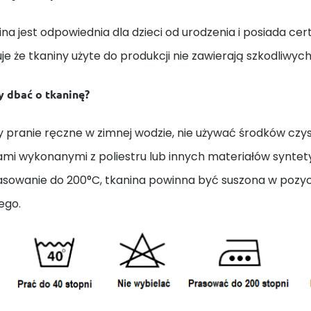
ina jest odpowiednia dla dzieci od urodzenia i posiada cert
e że tkaniny użyte do produkcji nie zawierają szkodliwych
y dbać o tkaninę?
 pranie ręczne w zimnej wodzie, nie używać środków czys
ami wykonanymi z poliestru lub innych materiałów synte
rasowanie do 200°C, tkanina powinna być suszona w pozycj
ego.