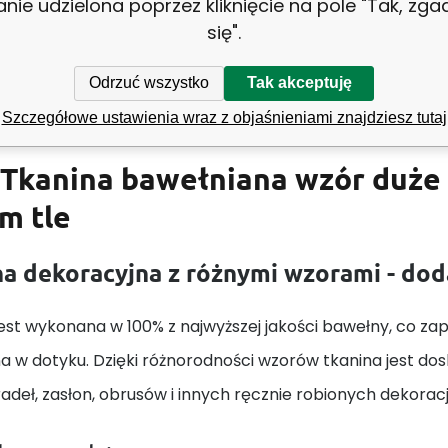
anie udzielona poprzez kliknięcie na pole "Tak, zg
się".
Biały
Odrzuć wszystko
Tak akceptuję
Szczegółowe ustawienia wraz z objaśnieniami znajdziesz tutaj
Tkanina bawełniana wzór duże 
m tle
a dekoracyjna z różnymi wzorami - do
est wykonana w 100% z najwyższej jakości bawełny, co zape
a w dotyku. Dzięki różnorodności wzorów tkanina jest do
adeł, zasłon, obrusów i innych ręcznie robionych dekorac