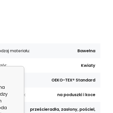
dzaj materiału:
Bawełna
zór:
Kwiaty
rtyfikat:
OEKO-TEX® Standard
 na
dzy
rzeznaczenie:
na poduszki i koce
h
oda
prześcieradła, zasłony, pościel,
astosowanie: