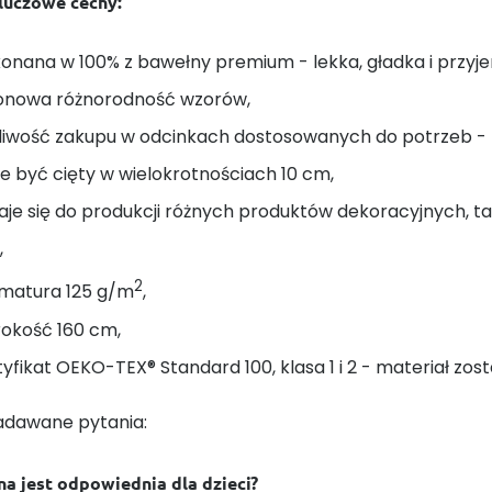
kluczowe cechy:
onana w 100% z bawełny premium - lekka, gładka i przyj
onowa różnorodność wzorów,
liwość zakupu w odcinkach dostosowanych do potrzeb - na
 być cięty w wielokrotnościach 10 cm,
je się do produkcji różnych produktów dekoracyjnych, taki
,
2
matura 125 g/m
,
rokość 160 cm,
yfikat OEKO-TEX® Standard 100, klasa 1 i 2 - materiał zost
adawane pytania:
na jest odpowiednia dla dzieci?