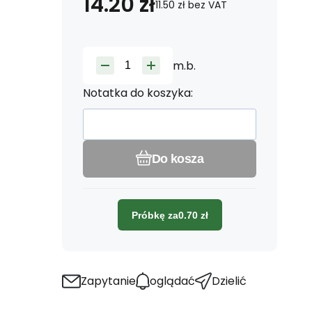
14.20
zł
11.50
zł
bez VAT
m.b.
Notatka do koszyka:
Do kosza
Próbkę za
0.70
zł
Zapytanie
oglądać
Dzielić