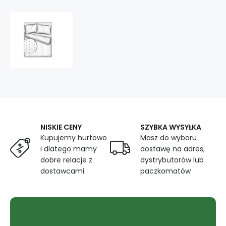
Tkanina
bawełniana
Szare
gwiazdy
na
białym
tle
NISKIE CENY
SZYBKA WYSYŁKA
Kupujemy hurtowo
Masz do wyboru
i dlatego mamy
dostawę na adres,
dobre relacje z
dystrybutorów lub
dostawcami
paczkomatów