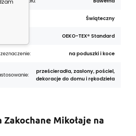
dzaj materiału:
Bawełna
adzam
zór:
Świąteczny
rtyfikat:
OEKO-TEX® Standard
rzeznaczenie:
na poduszki i koce
prześcieradła, zasłony, pościel,
astosowanie:
dekoracje do domu i rękodzieła
a Zakochane Mikołaje na