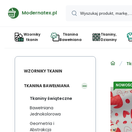
Modernatex.pl
Wzorniky
Tkanina
Tkaniny,
tkanin
Bawełniana
Dzianiny
Tk
WZORNIKY TKANIN
NOWOŚC
TKANINA BAWEŁNIANA
Tkaniny świąteczne
Bawełniana
Jednokolorowa
Geometria i
Abstrakcja