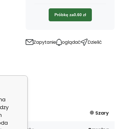
Próbkę za
0.60
zł
Zapytanie
oglądać
Dzielić
 na
dzy
lor:
Szary
h
oda