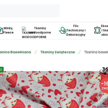
Filc
Eko
Minky,
Tkaniny
Techniczny i
i tk
Fleece
wodoodporne
Dekoracyjny
obi
anina Bawełniana
Tkaniny świąteczne
Tkanina baweł
I
-
1
ZNI