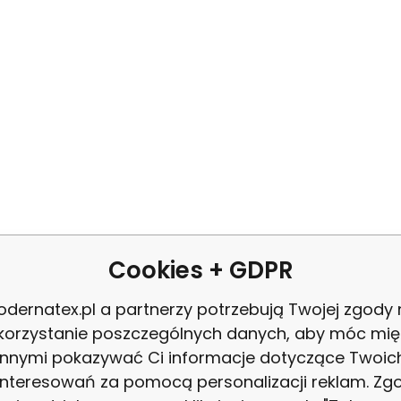
AMETRY
Cookies + GDPR
dernatex.pl a partnerzy potrzebują Twojej zgody
korzystanie poszczególnych danych, aby móc mię
VANOCEKA-002
Ko
innymi pokazywać Ci informacje dotyczące Twoic
interesowań za pomocą personalizacji reklam. Zg