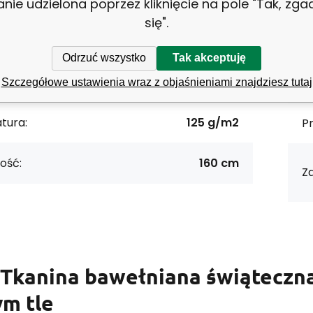
8595721052657
Ro
anie udzielona poprzez kliknięcie na pole "Tak, zg
się".
W
NOWOŚCI
Odrzuć wszystko
Tak akceptuję
materiałowy:
Bawełna 100%
Ce
Szczegółowe ustawienia wraz z objaśnieniami znajdziesz tutaj
tura:
125 g/m2
P
ość:
160 cm
Z
Tkanina bawełniana świąteczn
ym tle