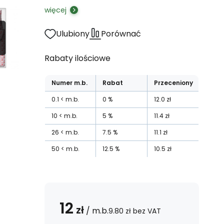
więcej
Ulubiony
Porównać
Rabaty ilościowe
Numer
m.b.
Rabat
Przeceniony
0.1
m.b.
0
%
12.0
zł
10
m.b.
5
%
11.4
zł
26
m.b.
7.5
%
11.1
zł
50
m.b.
12.5
%
10.5
zł
12
zł
/
m.b.
9.80
zł
bez VAT