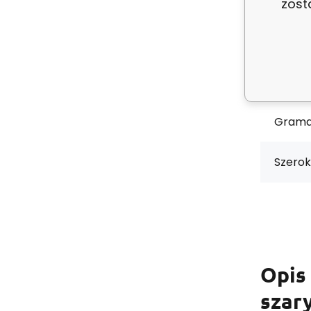
ean:
zost
Stan:
Skład 
Grama
Szerok
Opis
szar