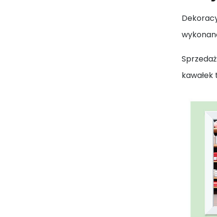
Dekoracy
wykonana
Sprzedaż 
kawałek t