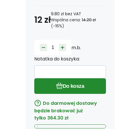
9.80
zł
bez VAT
12
zł
Wspólna cena:
14.20
zł
(-
16
%)
m.b.
Notatka do koszyka:
Do kosza
Do darmowej dostawy
będzie brakować już
tylko
364.30
zł