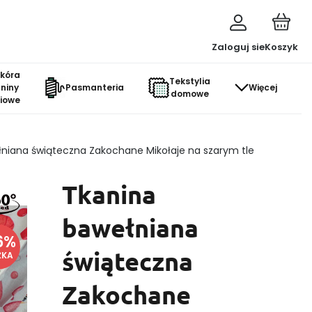
Zaloguj sie
Koszyk
skóra
Tekstylia
aniny
Pasmanteria
Więcej
domowe
ciowe
niana świąteczna Zakochane Mikołaje na szarym tle
Tkanina
bawełniana
6
%
świąteczna
ŻKA
Zakochane