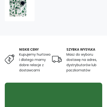
Tkanina
bawełniana
świąteczna
wzór
Merry
Christmas
NISKIE CENY
SZYBKA WYSYŁKA
Kupujemy hurtowo
Masz do wyboru
i dlatego mamy
dostawę na adres,
dobre relacje z
dystrybutorów lub
dostawcami
paczkomatów