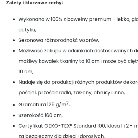
Zalety i kluczowe cechy:
Wykonana w 100% z bawełny premium - lekka, gł
dotyku,
Sezonowa różnorodność wzorów,
Możliwość zakupu w odcinkach dostosowanych do
możliwy kawałek tkaniny to 10 cm i może być cię
10 cm,
Nadaje się do produkcji różnych produktów dekora
pościel, prześcieradła, zasłony, obrusy i inne,
2
Gramatura 125 g/m
,
Szerokość 160 cm,
Certyfikat OEKO-TEX® Standard 100, klasa 1 i 2 - 
za bezpieczny dla dzieci i dorosłych.