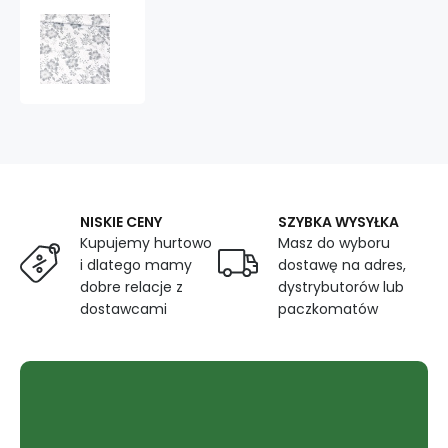
Tkanina
bawełniana
bukiety
kwiatów
z
wzorem
Ricardo
NISKIE CENY
SZYBKA WYSYŁKA
Kupujemy hurtowo
Masz do wyboru
i dlatego mamy
dostawę na adres,
dobre relacje z
dystrybutorów lub
dostawcami
paczkomatów