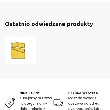
Ostatnio odwiedzane produkty
Tkanina
bawełniana
Białe
groszki
7
mm
na
żółtym
tle
NISKIE CENY
SZYBKA WYSYŁKA
Kupujemy hurtowo
Masz do wyboru
i dlatego mamy
dostawę na adres,
dobre relacje z
dystrybutorów lub